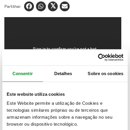
Partilhar
Consentir
Detalhes
Sobre os cookies
Este website utiliza cookies
O
novo BMW M2 CS está equipado com um bloco a
Este Website permite a utilização de Cookies e
gasolina de 3,0 litros de 6 cilindros em linha biturbo
tecnologias similares próprias ou de terceiros que
debitando 450 cv
de potência (mais 40 cv do que o
armazenam informações sobre a navegação no seu
M2 Competition), com um magnífico binário de 550
browser ou dispositivo tecnológico.
Nm. Precisa de 4 segundos dos 0 aos 100 km/h – e