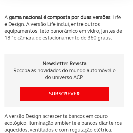
Adicionalmente partilhamos informação, relativa à sua
A
gama nacional é composta por duas versões
, Life
utilização do nosso site de publicidade e de análise, com
e Design. A versão Life inclui, entre outros
parceiros e organizações na UE e em países terceiros.
equipamentos, teto panorâmico em vidro, jantes de
18’’ e câmara de estacionamento de 360 graus.
O ACP garantirá que as transferências internacionais de
dados pessoais serão realizadas apenas com o seu
consentimento e quando tal se afigure estritamente
necessário no contexto dos serviços a prestar.
Newsletter Revista
Receba as novidades do mundo automóvel e
Realçamos que o bloqueio de certo tipo de Cookies e
do universo ACP.
tecnologias similares pode ter impacto na sua
experiência de navegação no Website e nos serviços
SUBSCREVER
disponibilizados.
Consulte a política de cookies do site.
A versão Design acrescenta bancos em couro
ecológico, iluminação ambiente e bancos dianteiros
aquecidos, ventilados e com regulação elétrica.