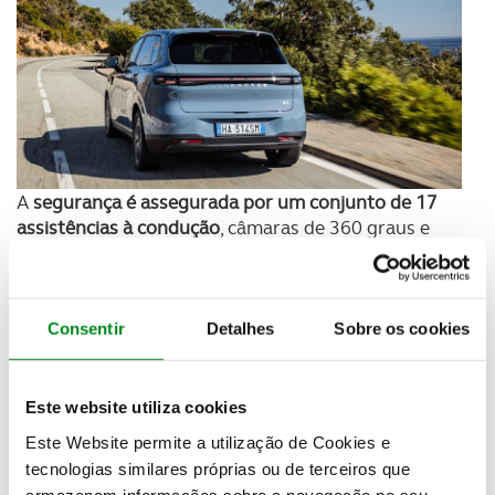
A
segurança é assegurada por um conjunto de 17
assistências à condução
, câmaras de 360 graus e
uma estrutura de elevada resistência, tendo o B10
obtido
cinco estrelas nos testes Euro NCAP
.
A
motorização elétrica debita 218 cv e 240 Nm
,
Consentir
Detalhes
Sobre os cookies
permitindo acelerar dos 0 aos 100 km/h em 8
segundos e atingir 170 km/h.
Este website utiliza cookies
Estão
disponíveis duas baterias, com 56,2 kWh e
Este Website permite a utilização de Cookies e
67,1 kWh
, que proporcionam autonomias WLTP de
tecnologias similares próprias ou de terceiros que
até 361 e 434 quilómetros
, respetivamente.
armazenam informações sobre a navegação no seu