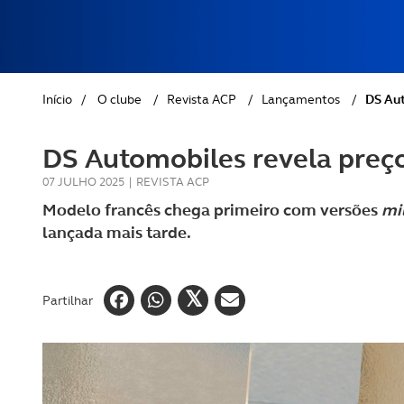
REVISTA ACP
PETS
SOBRE O ACP SEGUROS
CLÁSSICOS
Início
/
O clube
/
Revista ACP
/
Lançamentos
/
DS Aut
GOLFE
DS Automobiles revela preço
AUTOCARAVANISMO
07 JULHO 2025
|
REVISTA ACP
Modelo francês chega primeiro com versões
mil
lançada mais tarde.
Partilhar