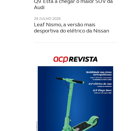
Q9. Está a chegar o maior SUV da
Audi
29 JULHO 2026
Leaf Nismo, a versão mais
desportiva do elétrico da Nissan
Rev
202