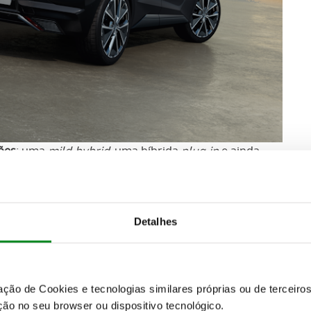
ões
: uma
mild-hybrid
, uma híbrida
plug-in
e ainda
menda, encontramos o
DS N°4 Hybrid
, a versão
mild-
 de 1.2 l com um motor elétrico de 28 cv (21 kW)
e
Detalhes
do tempo em ambiente urbano.
zação de Cookies e tecnologias similares próprias ou de tercei
ão no seu browser ou dispositivo tecnológico.