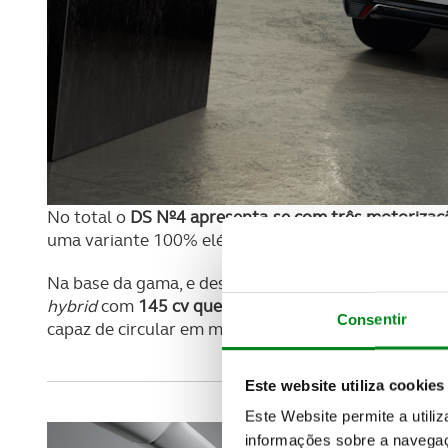
No total o
DS Nº4 apresenta-se com três motorizaç
uma variante 100% elétrica.
Na base da gama, e desde já disponível para enco
hybrid
com
145 cv que combina um motor a gasolina
Consentir
capaz de circular em modo 100% elétrico até 50% 
Este website utiliza cookies
Este Website permite a utili
informações sobre a navegaç