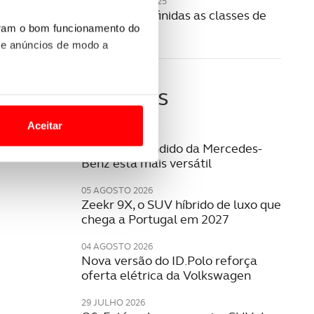
20 NOVEMBRO 2025
Como são definidas as classes de
portagens?
uram o bom funcionamento do
 e anúncios de modo a
Últimas
o nesses termos e a todo o
site.
Aceitar
05 AGOSTO 2026
 para lhe proporcionar
SUV mais vendido da Mercedes-
Benz está mais versátil
site.
05 AGOSTO 2026
e e de análise, com parceiros
Zeekr 9X, o SUV híbrido de luxo que
chega a Portugal em 2027
04 AGOSTO 2026
apenas com o seu
Nova versão do ID.Polo reforça
estar.
oferta elétrica da Volkswagen
 na sua experiência de
29 JULHO 2026