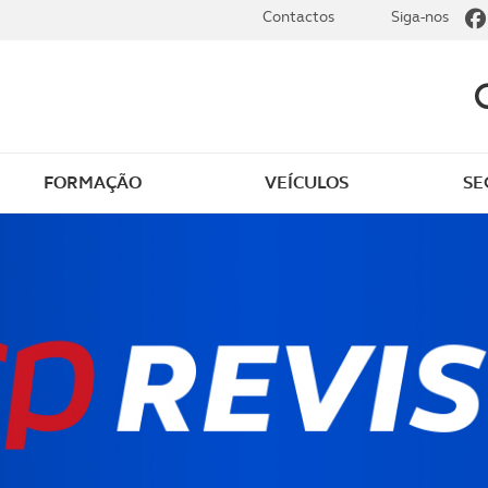
Contactos
Siga-nos
FORMAÇÃO
VEÍCULOS
SE
de saúde gratuito
Outros serviços de saú
o em casa
Descontos na saúde
nsultas gratuitas
Dicas úteis de saúde
o de apoio
liário