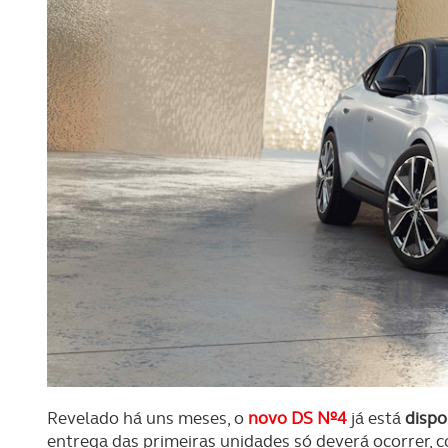
Revelado há uns meses, o
novo DS Nº4
já está
dispo
entrega das primeiras unidades só deverá ocorrer, c