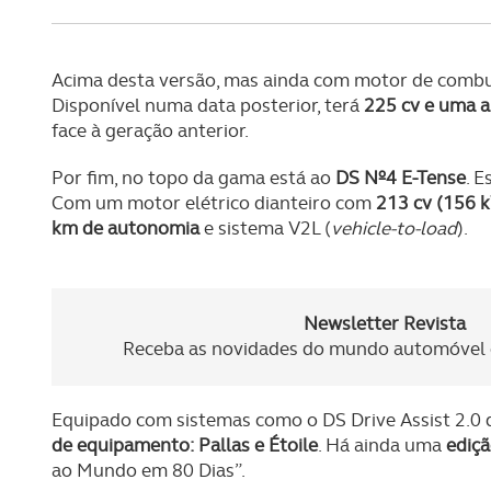
navegação no Website e nos 
Consulte a política de cookie
Acima desta versão, mas ainda com motor de combu
Disponível numa data posterior, terá
225 cv e uma a
face à geração anterior.
Por fim, no topo da gama está ao
DS Nº4 E-Tense
. 
Com um motor elétrico dianteiro com
213 cv (156 k
km de autonomia
e sistema V2L (
vehicle-to-load
).
Newsletter Revista
Receba as novidades do mundo automóvel e
Equipado com sistemas como o DS Drive Assist 2.0 
de equipamento: Pallas e Étoile
. Há ainda uma
ediçã
ao Mundo em 80 Dias”.