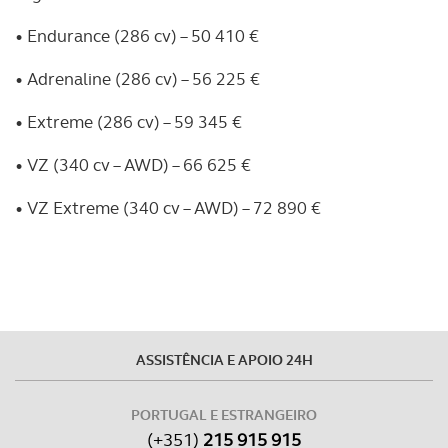
necessário no contexto dos serviços a prestar.
• Endurance (286 cv) – 50 410 €
Realçamos que o bloqueio de certo tipo de Cookies e
• Adrenaline (286 cv) – 56 225 €
tecnologias similares pode ter impacto na sua
experiência de navegação no Website e nos serviços
• Extreme (286 cv) – 59 345 €
disponibilizados.
• VZ (340 cv – AWD) – 66 625 €
Consulte a política de cookies do site.
• VZ Extreme (340 cv – AWD) – 72 890 €
ASSISTÊNCIA E APOIO 24H
PORTUGAL E ESTRANGEIRO
(+351)
215 915 915