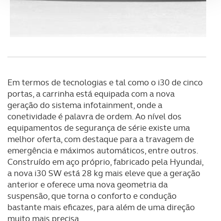
Adicionalmente partilhamos informação, relativa à sua
utilização do nosso site de publicidade e de análise, com
parceiros e organizações na UE e em países terceiros.
O ACP garantirá que as transferências internacionais de
Em termos de tecnologias e tal como o i30 de cinco
dados pessoais serão realizadas apenas com o seu
portas, a carrinha está equipada com a nova
consentimento e quando tal se afigure estritamente
geração do sistema infotainment, onde a
necessário no contexto dos serviços a prestar.
conetividade é palavra de ordem. Ao nível dos
equipamentos de segurança de série existe uma
Realçamos que o bloqueio de certo tipo de Cookies e
melhor oferta, com destaque para a travagem de
tecnologias similares pode ter impacto na sua
emergência e máximos automáticos, entre outros.
experiência de navegação no Website e nos serviços
Construído em aço próprio, fabricado pela Hyundai,
disponibilizados.
a nova i30 SW está 28 kg mais eleve que a geração
anterior e oferece uma nova geometria da
Consulte a política de cookies do site.
suspensão, que torna o conforto e condução
bastante mais eficazes, para além de uma direção
muito mais precisa.