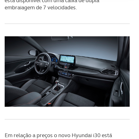
está disponível com uma caixa de dupla
Adicionalmente partilhamos informação, relativa à sua
embraiagem de 7 velocidades.
utilização do nosso site de publicidade e de análise, com
parceiros e organizações na UE e em países terceiros.
O ACP garantirá que as transferências internacionais de
dados pessoais serão realizadas apenas com o seu
consentimento e quando tal se afigure estritamente
necessário no contexto dos serviços a prestar.
Realçamos que o bloqueio de certo tipo de Cookies e
tecnologias similares pode ter impacto na sua
experiência de navegação no Website e nos serviços
disponibilizados.
Consulte a política de cookies do site.
Em relação a preços o novo Hyundai i30 está