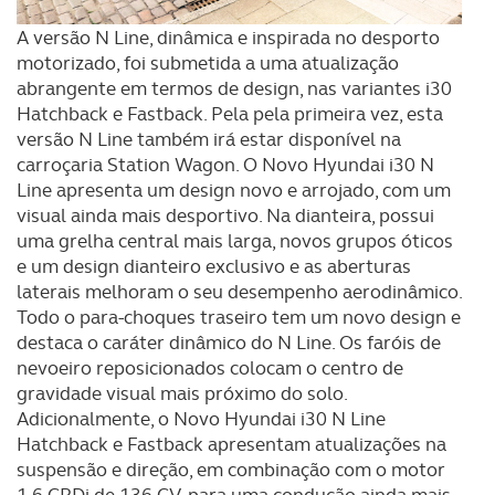
A versão N Line, dinâmica e inspirada no desporto
motorizado, foi submetida a uma atualização
abrangente em termos de design, nas variantes i30
Hatchback e Fastback. Pela pela primeira vez, esta
versão N Line também irá estar disponível na
carroçaria Station Wagon. O Novo Hyundai i30 N
Line apresenta um design novo e arrojado, com um
visual ainda mais desportivo. Na dianteira, possui
uma grelha central mais larga, novos grupos óticos
e um design dianteiro exclusivo e as aberturas
laterais melhoram o seu desempenho aerodinâmico.
Todo o para-choques traseiro tem um novo design e
destaca o caráter dinâmico do N Line. Os faróis de
nevoeiro reposicionados colocam o centro de
gravidade visual mais próximo do solo.
Adicionalmente, o Novo Hyundai i30 N Line
Hatchback e Fastback apresentam atualizações na
suspensão e direção, em combinação com o motor
1.6 CRDi de 136 CV, para uma condução ainda mais