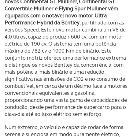
novos Continental GT Mulliner, Continental GT
Convertible Mulliner e Flying Spur Mulliner vêm
Realçamos que o bloqueio de certo tipo de Cookies e
equipados com o notável novo motor Ultra
tecnologias similares pode ter impacto na sua
Performance Hybrid da Bentley
, partilhado com as
experiência de navegação no Website e nos serviços
versões Speed. Este novo motor combina um V8 de
disponibilizados.
4.0 litros, capaz de produzir 600 cv, com um motor
elétrico de 190 cv. O sistema tem uma potência
Consulte a política de cookies do site.
máxima de 782 cv e 1000 Nm de binário. Este
conjunto motriz oferece uma performance extrema
e distingue os novos Bentley da concorrência, com
mais potência, mais binário e uma redução
significativa nas emissões de CO2 e no consumo de
combustível, em cerca de um décimo face a motores
convencionais equivalentes a gasolina,
proporcionando uma vasta gama de capacidades de
condução, desde performance de supercarro para o
dia-a-dia até ao luxo elétrico sem esforço.
Num extremo, o veículo é capaz de rodar de forma
serena e silenciosa em modo puramente elétrico,