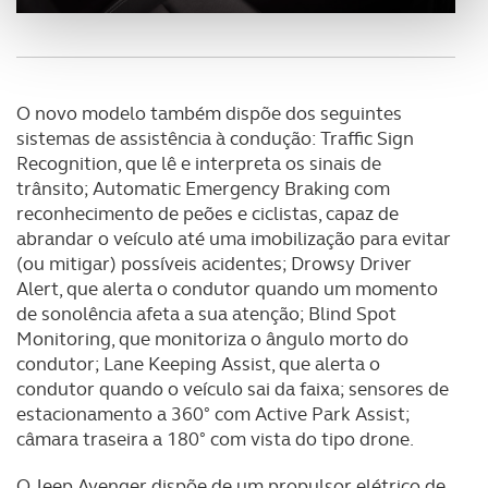
personalizar conteúdos e anúncios, para lhe proporcionar
funcionalidades de redes sociais, bem como para
analisar dados de navegação no nosso website.
Adicionalmente partilhamos informação, relativa à sua
O novo modelo também dispõe dos seguintes
utilização do nosso site de publicidade e de análise, com
sistemas de assistência à condução: Traffic Sign
parceiros e organizações na UE e em países terceiros.
Recognition, que lê e interpreta os sinais de
trânsito; Automatic Emergency Braking com
reconhecimento de peões e ciclistas, capaz de
O ACP garantirá que as transferências internacionais de
abrandar o veículo até uma imobilização para evitar
dados pessoais serão realizadas apenas com o seu
(ou mitigar) possíveis acidentes; Drowsy Driver
consentimento e quando tal se afigure estritamente
Alert, que alerta o condutor quando um momento
necessário no contexto dos serviços a prestar.
de sonolência afeta a sua atenção; Blind Spot
Monitoring, que monitoriza o ângulo morto do
Realçamos que o bloqueio de certo tipo de Cookies e
condutor; Lane Keeping Assist, que alerta o
tecnologias similares pode ter impacto na sua
condutor quando o veículo sai da faixa; sensores de
experiência de navegação no Website e nos serviços
estacionamento a 360° com Active Park Assist;
disponibilizados.
câmara traseira a 180° com vista do tipo drone.
Consulte a política de cookies do site.
O Jeep Avenger dispõe de um propulsor elétrico de