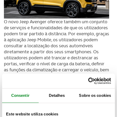
O novo Jeep Avenger oferece também um conjunto
de serviços e funcionalidades de que os utilizadores
podem tirar partido à distância. Por exemplo, graças
à aplicação Jeep Mobile, os utilizadores podem
consultar a localização dos seus automóveis
diretamente a partir dos seus smartphones. Os
utilizadores podem até trancar e destrancar as
portas, verificar o nível de carga da bateria, definir
as funções da climatização e carregar o veículo, bem
como interagir diretamente com o Avenger através
de um assistente de voz. O Avenger dispõe uma
vasta oferta de sistemas e dispositivos de
segurança de última geração. Dispõe de condução
Consentir
Detalhes
Sobre os cookies
autónoma de nível 2, capaz de ajustar
automaticamente a velocidade e a trajetória,
recorrendo às tecnologias Adaptive Cruise Control
Este website utiliza cookies