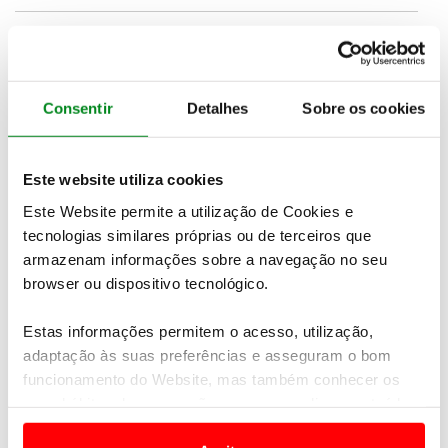
Os bancos aquecidos e ajustáveis eletricamente, o
volante em couro e Alcantara e a iluminação
ambiente contribuem para um habitáculo de forte
Consentir
Detalhes
Sobre os cookies
personalidade desportiva.
Newsletter Revista
Este website utiliza cookies
Receba as novidades do mundo automóvel e
Este Website permite a utilização de Cookies e
do universo ACP.
tecnologias similares próprias ou de terceiros que
armazenam informações sobre a navegação no seu
browser ou dispositivo tecnológico.
Estas informações permitem o acesso, utilização,
adaptação às suas preferências e asseguram o bom
funcionamento do Website, mas também conhecer os
seus hábitos de navegação para personalizar conteúdos
e anúncios de modo a promover produtos e/ou serviços.