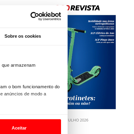
Sobre os cookies
Rev
ros que armazenam
202
uram o bom funcionamento do
 e anúncios de modo a
LE
o nesses termos e a todo o
JULHO 2026
site.
Aceitar