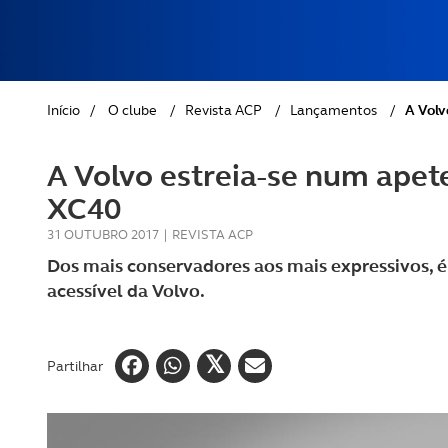
REVISTA ACP
PETS
SOBRE O ACP SEGUROS
CLÁSSICOS
Início
/
O clube
/
Revista ACP
/
Lançamentos
/
A Volv
GOLFE
A Volvo estreia-se num ape
AUTOCARAVANISMO
XC40
31 OUTUBRO 2017
|
REVISTA ACP
Dos mais conservadores aos mais expressivos, é
acessível da Volvo.
Partilhar