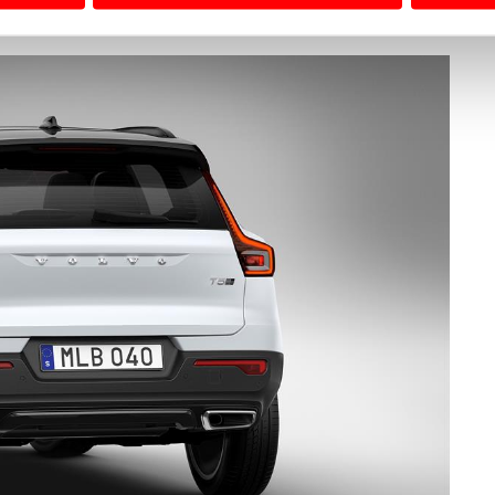
 a sua experiência digital, personalizar conteúdos e anúncios,
ciais, bem como para analisar dados de navegação no nosso web
nformação, relativa à sua utilização do nosso site de publicidad
aíses terceiros.
sferências internacionais de dados pessoais serão realizadas 
e afigure estritamente necessário no contexto dos serviços a pr
certo tipo de Cookies e tecnologias similares pode ter impacto
serviços disponibilizados.
s do site.