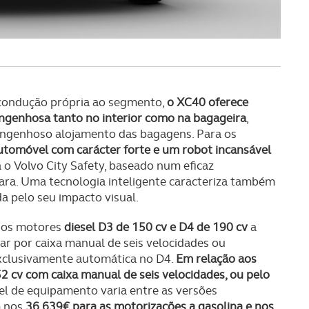
condução própria ao segmento,
o XC40 oferece
engenhosa tanto no interior como na bagageira
,
engenhoso alojamento das bagagens. Para os
tomóvel com carácter forte e um robot incansável
 o Volvo City Safety, baseado num eficaz
ra. Uma tecnologia inteligente caracteriza também
a pelo seu impacto visual.
 os motores
diesel D3 de 150 cv e D4 de 190 cv
a
tar por caixa manual de seis velocidades ou
exclusivamente automática no D4.
Em relação aos
2 cv com caixa manual de seis velocidades, ou pelo
el de equipamento varia entre as versões
m nos
36.639€ para as motorizações a gasolina e nos