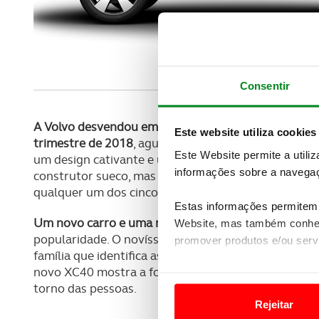
Consentir
A Volvo desvendou em Lisboa a sua nova oferta que 
Este website utiliza cookies
trimestre de 2018
, aguçando assim o apetite por u
Este Website permite a utili
um design cativante e um interior ao nível dos out
informações sobre a navegaç
construtor sueco, mas com outras dimensões, embo
qualquer um dos cinco ocupantes.
Estas informações permitem 
Um novo carro e uma nova plataforma
, num novo s
Website, mas também conhec
popularidade. O novíssimo SUV da Volvo mantem a 
promover produtos e/ou serv
família que identifica as mais recentes gerações de
novo XC40 mostra a forte identidade do seu desig
Em alguns casos, a utilizaç
torno das pessoas.
tempo as suas preferências 
Rejeitar