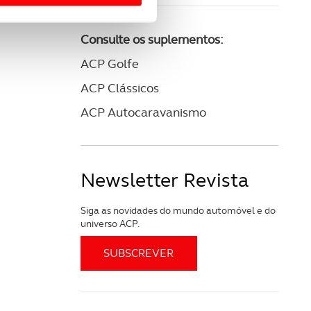
 para lhe proporcionar
site.
Consulte os suplementos:
e e de análise, com parceiros
ACP Golfe
ACP Clássicos
apenas com o seu
ACP Autocaravanismo
estar.
 na sua experiência de
Newsletter Revista
Siga as novidades do mundo automóvel e do
universo ACP.