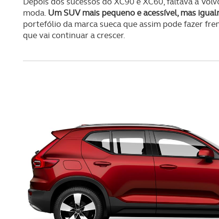
Depois dos sucessos do XC90 e XC60, faltava à Vol
moda.
Um SUV mais pequeno e acessível, mas igual
portefólio da marca sueca que assim pode fazer fr
que vai continuar a crescer.