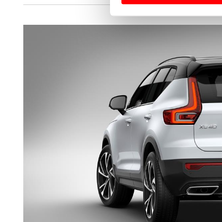
Usamos cookies para melhorar
funcionalidades de redes so
Adicionalmente partilhamos i
e organizações na UE e em p
O ACP garantirá que as tran
consentimento e quando tal s
Realçamos que o bloqueio de 
navegação no Website e nos 
Consulte a política de cookie