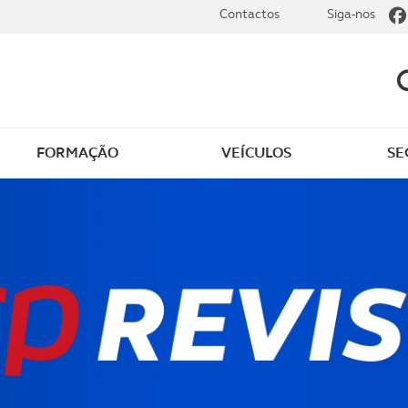
Contactos
Siga-nos
FORMAÇÃO
VEÍCULOS
SE
para perder o medo
Curso de tutores de
duzir
condução
de segurança
Curso de atualização de
ária
código
 de condução de
 125