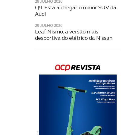
29 JULHO 2026
Q9. Está a chegar o maior SUV da
Audi
29 JULHO 2026
Leaf Nismo, a versão mais
desportiva do elétrico da Nissan
Rev
202