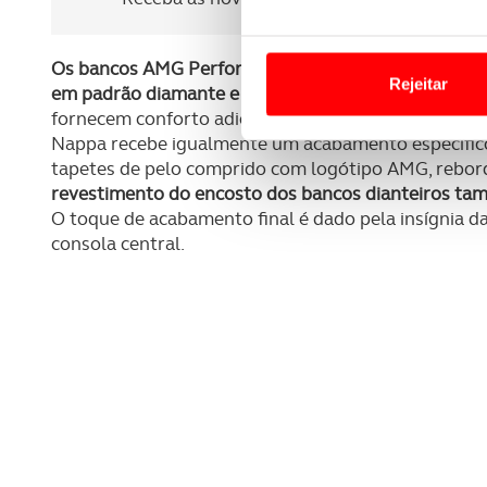
Em alguns casos, a utilizaç
tempo as suas preferências 
Os bancos AMG Performance de série são revestid
Rejeitar
em padrão diamante e pesponto dourado
. Os banco
Usamos cookies para melhorar
fornecem conforto adicional, particularmente em 
Nappa recebe igualmente um acabamento específico
funcionalidades de redes so
tapetes de pelo comprido com logótipo AMG, rebor
revestimento do encosto dos bancos dianteiros t
Adicionalmente partilhamos i
O toque de acabamento final é dado pela insígnia
e organizações na UE e em p
consola central.
O ACP garantirá que as tran
consentimento e quando tal s
Realçamos que o bloqueio de 
navegação no Website e nos 
Consulte a política de cookie