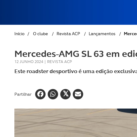
REVISTA ACP
PETS
SOBRE O ACP SEGUROS
CLÁSSICOS
Início
/
O clube
/
Revista ACP
/
Lançamentos
/
Merced
GOLFE
Mercedes-AMG SL 63 em ediç
AUTOCARAVANISMO
12 JUNHO 2024
|
REVISTA ACP
Este roadster desportivo é uma edição exclu
Partilhar