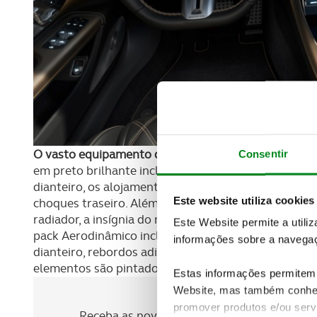
O vasto equipamento de série inclui os packs Nigh
Consentir
em preto brilhante incluem o difusor dianteiro, o r
dianteiro, os alojamentos dos espelhos exteriores, 
Este website utiliza cookies
choques traseiro. Além disso, o revestimento da dup
radiador, a insígnia do modelo e a estrela Mercede
Este Website permite a utili
pack Aerodinâmico inclui rebordos adicionais nos g
informações sobre a navegaç
dianteiro, rebordos adicionais nas saídas de ar late
elementos são pintados em preto brilhante.
Estas informações permitem 
Website, mas também conhec
Newsletter Revista
promover produtos e/ou serv
Receba as novidades do mundo automóvel e