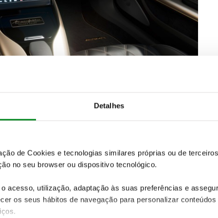
t AMG, Night AMG II e Aerodinâmico AMG
. Os detalhes
Detalhes
evestimento da parte inferior do para-choques
o revestimento das embaladeiras e os frisos do para-
la ponteira de escape, as aletas da grelha do
s na traseira têm acabamento em cromado preto. O
zação de Cookies e tecnologias similares próprias ou de tercei
uarda-lamas e nas entradas de ar do para-choques
ão no seu browser ou dispositivo tecnológico.
rais do para-choques traseiro e um difusor. Todos os
o acesso, utilização, adaptação às suas preferências e asseg
er os seus hábitos de navegação para personalizar conteúdos
SUBSCREVER
iços.
 do universo ACP.