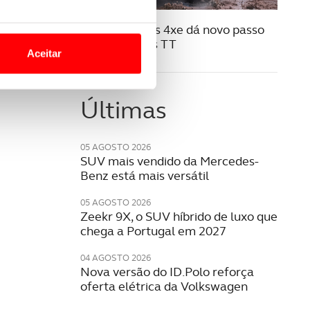
07 JULHO 2025
o nesses termos e a todo o
Jeep Compass 4xe dá novo passo
site.
no mundo dos TT
Aceitar
 para lhe proporcionar
site.
Últimas
e e de análise, com parceiros
05 AGOSTO 2026
SUV mais vendido da Mercedes-
apenas com o seu
Benz está mais versátil
estar.
05 AGOSTO 2026
Zeekr 9X, o SUV híbrido de luxo que
 na sua experiência de
chega a Portugal em 2027
04 AGOSTO 2026
Nova versão do ID.Polo reforça
oferta elétrica da Volkswagen