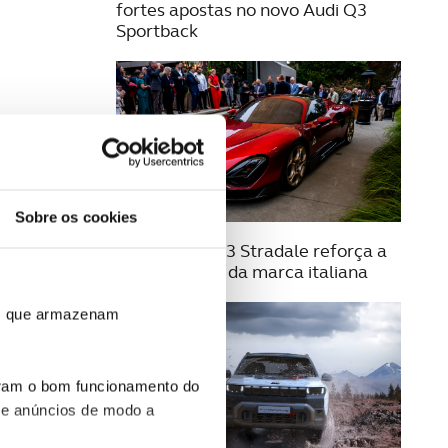
fortes apostas no novo Audi Q3
Sportback
Sobre os cookies
21 AGOSTO 2025
Alfa Romeo 33 Stradale reforça a
exclusividade da marca italiana
ros que armazenam
uram o bom funcionamento do
 e anúncios de modo a