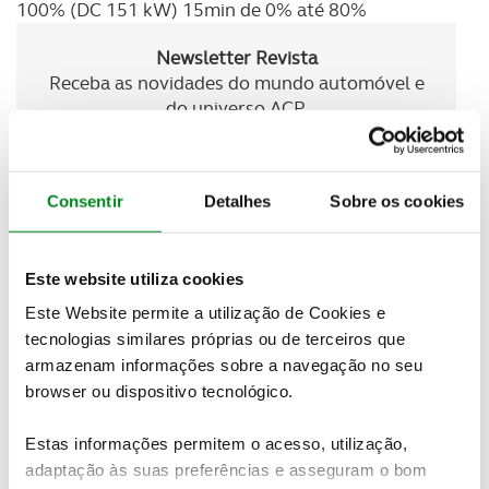
100% (DC 151 kW) 15min de 0% até 80%
Newsletter Revista
Receba as novidades do mundo automóvel e
do universo ACP.
SUBSCREVER
Consentir
Detalhes
Sobre os cookies
Este website utiliza cookies
Mede 4,9 metros de comprimento
e graças ao
Este Website permite a utilização de Cookies e
design da carroçaria destaca-se dos outros
tecnologias similares próprias ou de terceiros que
automóveis. Chega mesmo a ser um
modelo ousado
armazenam informações sobre a navegação no seu
uma vez que apresenta
linhas muito aerodinâmicas
browser ou dispositivo tecnológico.
para um SUV com estas dimensões.
O nível de
equipamento é bastante completo
, o que
Estas informações permitem o acesso, utilização,
se espera de um modelo premium. Existe muita
adaptação às suas preferências e asseguram o bom