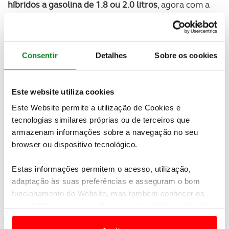
híbridos a gasolina de 1.8 ou 2.0 litros
, agora com a
potência aumentada para
140 e 196 cavalos
,
respetivamente. A bateria é nova e mais potente, no
entanto ficou mais pequena e leve
o que permite
prestações melhores e a redução do consumo
, bem
Consentir
Detalhes
Sobre os cookies
como o aumento de potencia comprovado.
Os sistemas de segurança foram alargados, o
Este website utiliza cookies
Toyota Safety Sense
inclui alerta do angulo morto,
Este Website permite a utilização de Cookies e
assistência de saída do veículo em segurança, alerta
de ocupação dos bancos traseiros, sendo a novidade
tecnologias similares próprias ou de terceiros que
seguem para o sistema de paragem de emergência
armazenam informações sobre a navegação no seu
do veículo.
browser ou dispositivo tecnológico.
Newsletter Revista
Estas informações permitem o acesso, utilização,
Receba as novidades do mundo automóvel e
adaptação às suas preferências e asseguram o bom
do universo ACP.
funcionamento do Website, mas também conhecer os
seus hábitos de navegação para personalizar conteúdos
SUBSCREVER
e anúncios de modo a promover produtos e/ou serviços.