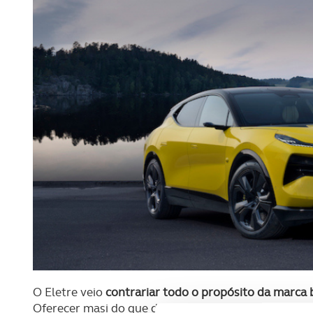
O Eletre veio
contrariar todo o propósito da marca 
Oferecer masi do que dois lugares e ter espaço de