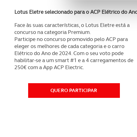
funcionalidades de redes so
Lotus Eletre selecionado para o ACP Elétrico do An
Adicionalmente partilhamos i
e organizações na UE e em p
Face às suas características, o Lotus Eletre está a
concurso na categoria Premium.
O ACP garantirá que as tran
Participe no concurso promovido pelo ACP para
consentimento e quando tal s
eleger os melhores de cada categoria e o carro
Elétrico do Ano de 2024. Com o seu voto pode
Realçamos que o bloqueio de 
habilitar-se a um smart #1 e a 4 carregamentos de
navegação no Website e nos 
250€ com a App ACP Electric.
Consulte a política de cookie
QUERO PARTICIPAR