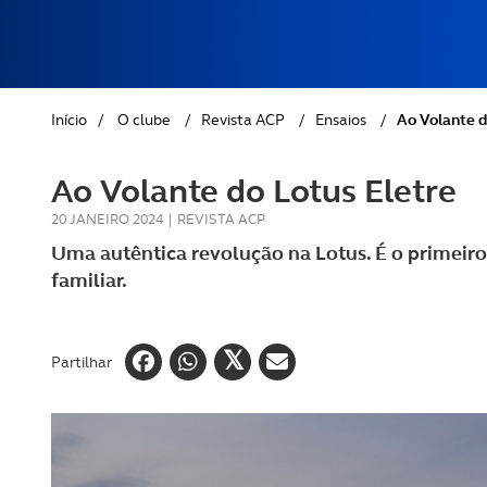
REVISTA ACP
PETS
SOBRE O ACP SEGUROS
CLÁSSICOS
Início
/
O clube
/
Revista ACP
/
Ensaios
/
Ao Volante d
GOLFE
Ao Volante do Lotus Eletre
AUTOCARAVANISMO
20 JANEIRO 2024
|
REVISTA ACP
Uma autêntica revolução na Lotus. É o primeir
familiar.
Partilhar