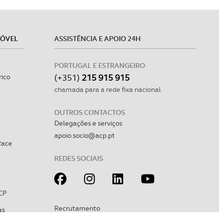
MÓVEL
ASSISTÊNCIA E APOIO 24H
PORTUGAL E ESTRANGEIRO
(+351)
215 915 915
rico
chamada para a rede fixa nacional
OUTROS CONTACTOS
Delegações e serviços
apoio.socio@acp.pt
Race
REDES SOCIAIS
CP
Recrutamento
as