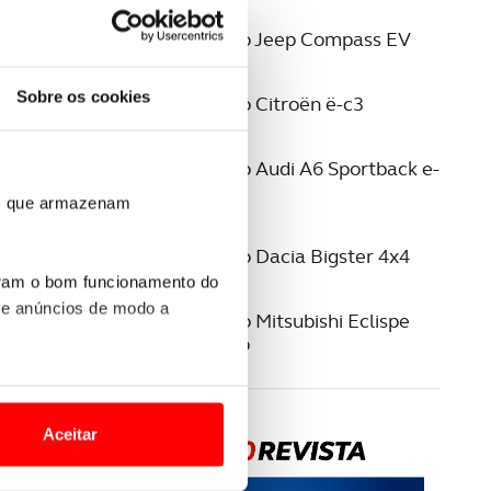
19 JUNHO 2026
Ao Volante do Jeep Compass EV
16 JUNHO 2026
Sobre os cookies
Ao Volante do Citroën ë-c3
06 ABRIL 2026
Ao Volante do Audi A6 Sportback e-
tron
ros que armazenam
19 MARÇO 2026
Ao Volante do Dacia Bigster 4x4
uram o bom funcionamento do
17 MARÇO 2026
 e anúncios de modo a
Ao Volante do Mitsubishi Eclispe
Cross Elétrico
o nesses termos e a todo o
site.
Aceitar
 para lhe proporcionar