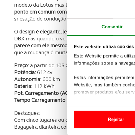
modelo da Lotus mas tudo mudou com o Eletre.
Um 
ponto em comum com os modelos tradicionais da Lo
snesação de condução que para um automovel do s
Consentir
O
design é elegante, lembra vários modelos desport
DBX mas quando o vemos pessolmente percebemos
parece com ele mesmo
. O visual desportivo está p
Este website utiliza cookies
que a mudança é muitas vezes positiva.
Este Website permite a utili
informações sobre a navegaç
Preço
: a partir de 105 000 €
Potência:
612 cv
Estas informações permitem 
Autonomia
: 600 km
Website, mas também conhec
Bateria:
112 kWh
promover produtos e/ou serv
Pot. Carregamento (AC/DC):
22 kW / 350 kW
Tempo Carregamento (AC/DC)
: (AC 22 kW) 5,8h a
Em alguns casos, a utilizaç
Destaques:
tempo as suas preferências 
Rejeitar
Com cinco lugares ou quatro bancos individuais
Bagageira dianteira com 46 litros de capacidade
Usamos cookies para melhorar