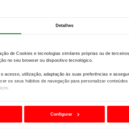
SUV elétrico alto, pesado e comprido que o unico
tus parece ser a performance elevada
e uma
egmento é desportiva.
Detalhes
ivos
como o Lamborghini Urus ou o Aston Martin
 que é um automóvel único e
na realidade só se
resente em todas as linhas do modelo e é a prova de
zação de Cookies e tecnologias similares próprias ou de tercei
ão no seu browser ou dispositivo tecnológico.
o acesso, utilização, adaptação às suas preferências e asseg
er os seus hábitos de navegação para personalizar conteúdos
iços.
té 100% (DC 350 kW) 20min de 10% até 80%
ão destas tecnologias dependem do seu consentimento, definind
e limitando o acesso a informações durante a navegação no Web
Configurar
 a sua experiência digital, personalizar conteúdos e anúncios,