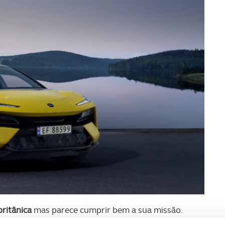
britânica
mas parece cumprir bem a sua missão.
 bagageira eram questões nunca antes pensadas num