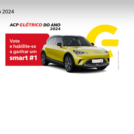
ciais, bem como para analisar dados de navegação no nosso web
o 2024
nformação, relativa à sua utilização do nosso site de publicidad
aíses terceiros.
sferências internacionais de dados pessoais serão realizadas 
e afigure estritamente necessário no contexto dos serviços a pr
certo tipo de Cookies e tecnologias similares pode ter impacto
serviços disponibilizados.
s do site.