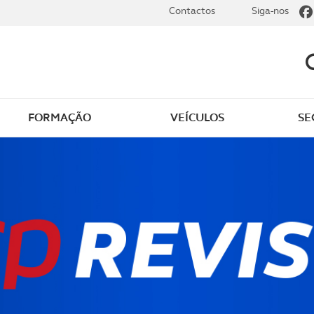
Contactos
Siga-nos
FORMAÇÃO
VEÍCULOS
SE
ador seguro
Simulador seguro de v
óvel
Simulador seguro de vi
dor seguro de
cos
Simulador seguro de
animais
dor seguro de saúde