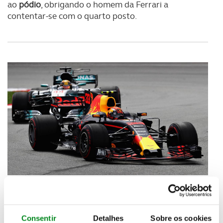
ao
pódio
, obrigando o homem da Ferrari a
contentar-se com o quarto posto.
Depois de ter ganho a
luta da primeira
volta com
Valterri
Bottas
, que fez uma boa partida com o
Mercedes, mas perdeu o segundo posto,
Verstappen
roubou a
liderança
ao homem da pole, Lewis
Consentir
Detalhes
Sobre os cookies