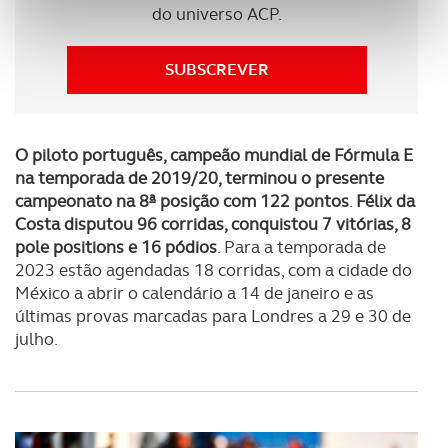
do universo ACP.
personalizar conteúdos e anúncios, para lhe proporcionar
funcionalidades de redes sociais, bem como para
analisar dados de navegação no nosso website.
SUBSCREVER
Adicionalmente partilhamos informação, relativa à sua
utilização do nosso site de publicidade e de análise, com
O piloto português, campeão mundial de Fórmula E
parceiros e organizações na UE e em países terceiros.
na temporada de 2019/20, terminou o presente
campeonato na 8ª posição
com 122 pontos
.
Félix da
O ACP garantirá que as transferências internacionais de
Costa disputou 96 corridas, conquistou 7 vitórias, 8
dados pessoais serão realizadas apenas com o seu
pole positions e 16 pódios
. Para a temporada de
consentimento e quando tal se afigure estritamente
2023 estão agendadas 18 corridas, com a cidade do
necessário no contexto dos serviços a prestar.
México a abrir o calendário a 14 de janeiro e as
últimas provas marcadas para Londres a 29 e 30 de
Realçamos que o bloqueio de certo tipo de Cookies e
julho.
tecnologias similares pode ter impacto na sua
experiência de navegação no Website e nos serviços
disponibilizados.
Consulte a política de cookies do site.