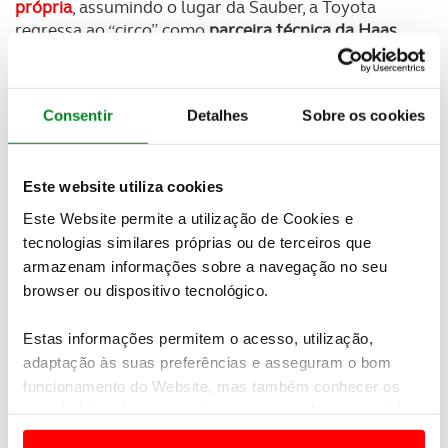
própria
, assumindo o lugar da Sauber, a Toyota
regressa ao “circo” como
parceira técnica da Haas
.
Um dos objetivos desta parceria passa pelo
desenvolvimento conjunto dos monolugares
. Já o
Consentir
Detalhes
Sobre os cookies
outro é o
fortalecimento da formação de jovens
talentos
e não falamos de pilotos.
Este website utiliza cookies
Este Website permite a utilização de Cookies e
Newsletter Revista
tecnologias similares próprias ou de terceiros que
Receba as novidades do mundo automóvel e
armazenam informações sobre a navegação no seu
do universo ACP.
browser ou dispositivo tecnológico.
SUBSCREVER
Estas informações permitem o acesso, utilização,
adaptação às suas preferências e asseguram o bom
funcionamento do Website, mas também conhecer os
É que com esta parceria técnica a Toyota Gazoo
seus hábitos de navegação para personalizar conteúdos
Racing
pretende fortalecer a formação de
e anúncios de modo a promover produtos e/ou serviços.