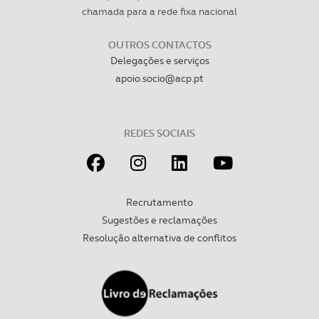
chamada para a rede fixa nacional
necessário no contexto dos serviços a prestar.
OUTROS CONTACTOS
Realçamos que o bloqueio de certo tipo de Cookies e
Delegações e serviços
tecnologias similares pode ter impacto na sua
apoio.socio@acp.pt
experiência de navegação no Website e nos serviços
disponibilizados.
Consulte a política de cookies do site.
REDES SOCIAIS
Recrutamento
Sugestões e reclamações
Resolução alternativa de conflitos