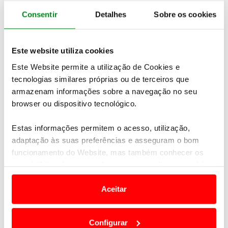
os dois pilotos protagonizaram os melhores
Consentir
Detalhes
Sobre os cookies
momentos da final, apesar das excelentes
prestações de Anton Marklund em Renaul Mégane
RS, que terminou na 3ª posição e do Seat Ibiza de
Este website utiliza cookies
Timo Scheider que foi o 4º classificado.
Silverstone
viu Timmy Hansen triunfar e passar para a liderança
Este Website permite a utilização de Cookies e
do WRX 2019
, que tem a próxima prova marcada
tecnologias similares próprias ou de terceiros que
para a Noruega a 15 e 16 de junho.
armazenam informações sobre a navegação no seu
browser ou dispositivo tecnológico.
Estas informações permitem o acesso, utilização,
adaptação às suas preferências e asseguram o bom
funcionamento do Website, mas também conhecer os
seus hábitos de navegação para personalizar conteúdos
e anúncios de modo a promover produtos e/ou serviços.
Aceitar
Em alguns casos, a utilização destas tecnologias
dependem do seu consentimento, definindo nesses
Configurar
termos e a todo o tempo as suas preferências e limitando