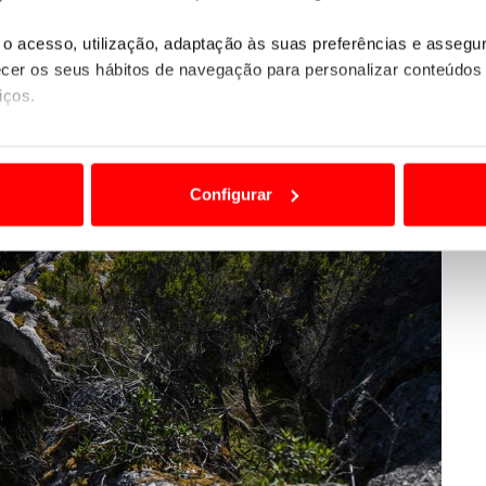
o acesso, utilização, adaptação às suas preferências e asseg
er os seus hábitos de navegação para personalizar conteúdos
iços.
ão destas tecnologias dependem do seu consentimento, definind
e limitando o acesso a informações durante a navegação no Web
Configurar
 a sua experiência digital, personalizar conteúdos e anúncios,
ciais, bem como para analisar dados de navegação no nosso web
nformação, relativa à sua utilização do nosso site de publicidad
aíses terceiros.
sferências internacionais de dados pessoais serão realizadas 
e afigure estritamente necessário no contexto dos serviços a pr
certo tipo de Cookies e tecnologias similares pode ter impacto