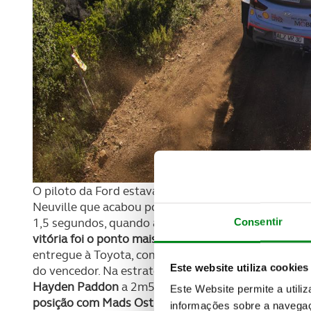
O piloto da Ford estava no comando do rali desde a 
Neuville que acabou por assinar uma exibição verd
1,5 segundos, quando à partida tinha uma desvanta
Consentir
vitória foi o ponto mais alto desta 7ª ronda do mundi
entregue à Toyota, com
Esapekka Lappi
a conseguir
Este website utiliza cookies
do vencedor. Na estratégia dos pontos para os cons
Hayden Paddon
a 2m55,2 de Neuville, enquanto a C
Este Website permite a utili
posição com Mads Ostberg a 3m10,9 e o 6º lugar C
informações sobre a navegaç