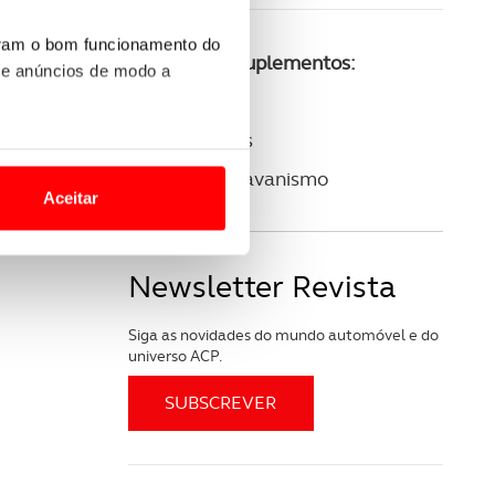
uram o bom funcionamento do
Consulte os suplementos:
 e anúncios de modo a
ACP Golfe
ACP Clássicos
o nesses termos e a todo o
ACP Autocaravanismo
site.
Aceitar
 para lhe proporcionar
site.
Newsletter Revista
e e de análise, com parceiros
Siga as novidades do mundo automóvel e do
universo ACP.
apenas com o seu
estar.
 na sua experiência de