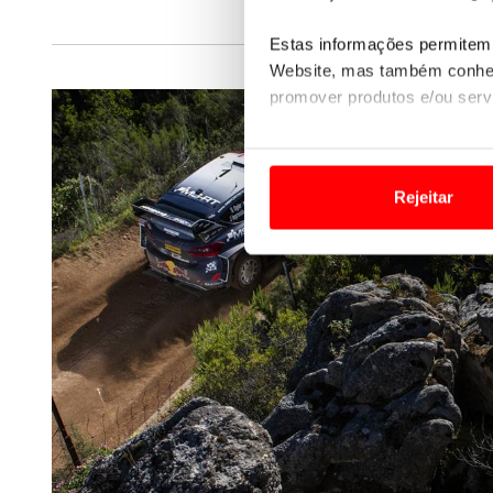
Estas informações permitem 
Website, mas também conhec
promover produtos e/ou serv
Em alguns casos, a utilizaç
tempo as suas preferências 
Rejeitar
Usamos cookies para melhorar
funcionalidades de redes so
Adicionalmente partilhamos i
e organizações na UE e em p
O ACP garantirá que as tran
consentimento e quando tal s
Realçamos que o bloqueio de 