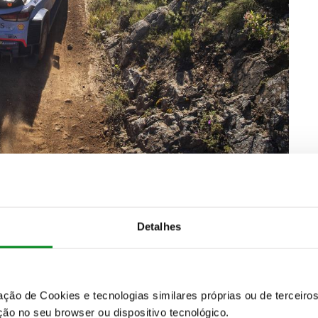
6ª especial de classificação, sempre perseguido por
adeiramente notável, vencendo a Power Stage por
gem de 0,8 segundos para Ogier. E se
a luta pela
Detalhes
al de ralis
, a luta pelo 3º lugar do pódio esteve
 segurar essa posição, terminando a prova a 1m56,3
trutores, a Hyundai conseguiu a
4ª posição com
itroen, que já não conta com Meeke, obteve a
5ª
zação de Cookies e tecnologias similares próprias ou de tercei
raig Breen a 4m31,7 do vencedor
.
ão no seu browser ou dispositivo tecnológico.