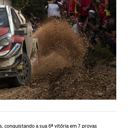
s,
conquistando a sua 6ª vitória em 7 provas