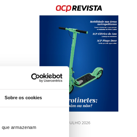
Rev
202
Sobre os cookies
LE
JULHO 2026
ros que armazenam