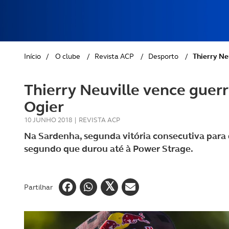
REVISTA ACP
PETS
SOBRE O ACP SEGUROS
CLÁSSICOS
Início
/
O clube
/
Revista ACP
/
Desporto
/
Thierry Ne
GOLFE
Thierry Neuville vence guer
AUTOCARAVANISMO
Ogier
10 JUNHO 2018
|
REVISTA ACP
Na Sardenha, segunda vitória consecutiva para
segundo que durou até à Power Strage.
Partilhar