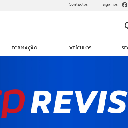
Contactos
Siga-nos
FORMAÇÃO
VEÍCULOS
SE
dade
Clássicos
mentos
Notícias do clube
s
Golfe
sts
Revista ACP Edição
impressa
rto