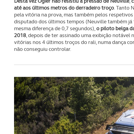
Desta vez Ogier não resistiu à pressão de Neuville
,
c
até aos últimos metros do derradeiro troço
. Tanto 
pela vitória na prova, mas também pelos respetivos
disputado dos últimos tempos (Neuville também já 
mesma diferença de 0,7 segundos),
o piloto belga 
2018
, depois de ter assinado uma exibição notável 
vitórias nos 4 últimos troços do rali, numa dança c
não conseguiu controlar.