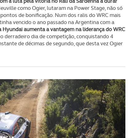
om a luta pela vitória no Rali da Sardenha a durar
Neuville como Ogier, lutaram na Power Stage, não só
 pontos de bonificação. Num dos ralis do WRC mais
tinha vencido o ano passado na Argentina com a
da Hyundai aumenta a vantagem na liderança do WRC
no derradeiro dia de competição, conquistando 4
onstante de décimas de segundo, que desta vez Ogier