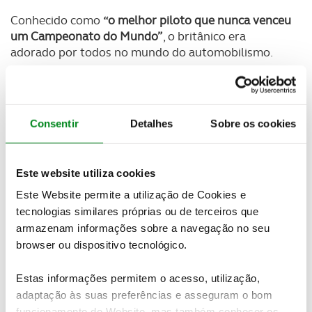
Conhecido como
“o melhor piloto que nunca venceu
um Campeonato do Mundo”
, o britânico era
adorado por todos no mundo do automobilismo.
Numa
entrevista dada ao Público
em maio de 2009
no Porto, onde pilotou o seu Osca FS372 de 1956
no Circuito da Boavista, entre muitas outras coisas
Consentir
Detalhes
Sobre os cookies
mostrou-se
grato por tudo o que Fórmula 1 lhe
permitiu ter
, “uma qualidade de vida dez vezes
superior à que têm agora pilotos como o Lewis
Este website utiliza cookies
Hamilton, que não fazem ideia do que é desfrutar da
vida.” Foi também nessa conversa com o diário
Este Website permite a utilização de Cookies e
português que disse que sua
“grande vitória foi o
tecnologias similares próprias ou de terceiros que
casamento com a Susie”
, sua esposa de há 40 anos.
armazenam informações sobre a navegação no seu
browser ou dispositivo tecnológico.
Foi precisamente Susie quem confirmou este
domingo o falecimento
de Stirling Moss,
em
Estas informações permitem o acesso, utilização,
Londres, aos 90 anos
, vítima de doença prolongada.
adaptação às suas preferências e asseguram o bom
“Ele morreu como viveu. De forma maravilhosa.
funcionamento do Website, mas também conhecer os