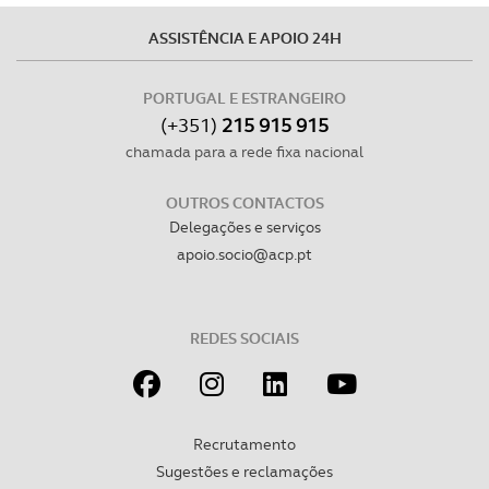
O ACP garantirá que as transferências internacionais de
dados pessoais serão realizadas apenas com o seu
ASSISTÊNCIA E APOIO 24H
consentimento e quando tal se afigure estritamente
necessário no contexto dos serviços a prestar.
PORTUGAL E ESTRANGEIRO
(+351)
215 915 915
Realçamos que o bloqueio de certo tipo de Cookies e
chamada para a rede fixa nacional
tecnologias similares pode ter impacto na sua
experiência de navegação no Website e nos serviços
OUTROS CONTACTOS
disponibilizados.
Delegações e serviços
apoio.socio@acp.pt
Consulte a política de cookies do site.
REDES SOCIAIS
Recrutamento
Sugestões e reclamações