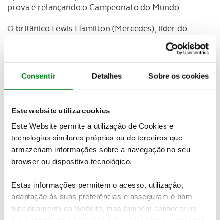
prova e relançando o Campeonato do Mundo.
O britânico Lewis Hamilton (Mercedes), líder do
campeonato, partiu da 21.? posição e conseguiu
aproveitar da melhor forma um espetacular
acidente ocorrido à nona volta com o piloto da
Renault Kevin Magnussen para terminar em
Consentir
Detalhes
Sobre os cookies
terceiro. O australiano Daniel Ricciardo (Red Bull)
terminou em segundo.
Este website utiliza cookies
Após o Grande Prémio da Bélgica, Lewis Hamilton
Este Website permite a utilização de Cookies e
tem agora 232 pontos, seguido de Nico Rosberg,
tecnologias similares próprias ou de terceiros que
com 223, e de Daniel Ricciardo, com 151.
armazenam informações sobre a navegação no seu
A prova belga ficou marcada por um acidente à
browser ou dispositivo tecnológico.
oitava volta, protagonizado por Kevin Magnussen,
que foi transportado consciente para o hospital
Estas informações permitem o acesso, utilização,
mais próximo.
adaptação às suas preferências e asseguram o bom
funcionamento do Website, mas também conhecer os
O acidente levou à realização de uma volta com o