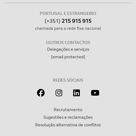
dados pessoais serão realizadas apenas com o seu
consentimento e quando tal se afigure estritamente
PORTUGAL E ESTRANGEIRO
necessário no contexto dos serviços a prestar.
(+351)
215 915 915
chamada para a rede fixa nacional
Realçamos que o bloqueio de certo tipo de Cookies e
tecnologias similares pode ter impacto na sua
OUTROS CONTACTOS
experiência de navegação no Website e nos serviços
Delegações e serviços
disponibilizados.
[email protected]
Consulte a política de cookies do site.
REDES SOCIAIS
Recrutamento
Sugestões e reclamações
Resolução alternativa de conflitos