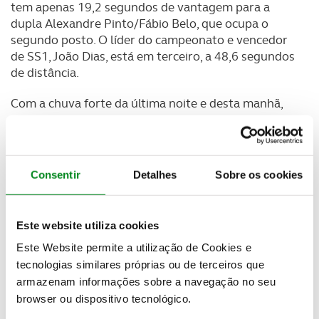
tem apenas 19,2 segundos de vantagem para a
dupla Alexandre Pinto/Fábio Belo, que ocupa o
segundo posto. O líder do campeonato e vencedor
de SS1, João Dias, está em terceiro, a 48,6 segundos
de distância.
Com a chuva forte da última noite e desta manhã,
os pilotos encontraram as pistas em condições
muito diferentes do que poderiam pensar. O terreno
tornou-se mais escorregadio e enlameado e
promoveu uma maior incerteza no desenrolar da
Consentir
Detalhes
Sobre os cookies
prova. João Dias, que chegou a Portalegre na frente
do campeonato e da taça do mundo, começou da
melhor maneira e estabeleceu o melhor tempo nos
Este website utiliza cookies
3,4 quilómetros do primeiros sector selectivo.
Este Website permite a utilização de Cookies e
O piloto do Can-Am confessa que encontrou as
tecnologias similares próprias ou de terceiros que
condições mais difíceis que alguma vez viu em
armazenam informações sobre a navegação no seu
competição e não ficou surpreendido por perder a
browser ou dispositivo tecnológico.
liderança. Por sua vez, Ricardo Domingues não