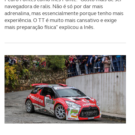
navegadora de ralis. Não é só por dar mais
O ACP garantirá que as transferências internacionais de
adrenalina, mas essencialmente porque tenho mais
dados pessoais serão realizadas apenas com o seu
experiência. O TT é muito mais cansativo e exige
consentimento e quando tal se afigure estritamente
mais preparação física” explicou a Inês.
necessário no contexto dos serviços a prestar.
Realçamos que o bloqueio de certo tipo de Cookies e
tecnologias similares pode ter impacto na sua
experiência de navegação no Website e nos serviços
disponibilizados.
Consulte a política de cookies do site.