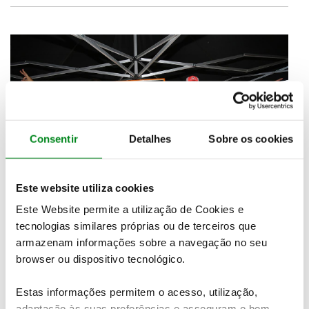
Consentir
Detalhes
Sobre os cookies
Este website utiliza cookies
Este Website permite a utilização de Cookies e
tecnologias similares próprias ou de terceiros que
armazenam informações sobre a navegação no seu
Apesar de ser natural de Lisboa, Inês viveu grande
browser ou dispositivo tecnológico.
parte da sua vida no Algarve. Aos 32 anos, ela é uma
mulher muito bonita e extraordinariamente
Estas informações permitem o acesso, utilização,
simpática, possuindo grande popularidade no meio
adaptação às suas preferências e asseguram o bom