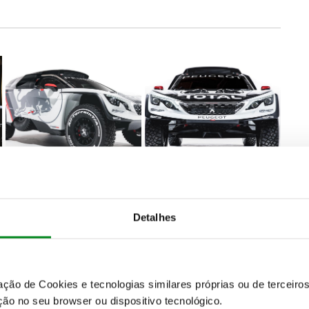
Detalhes
 levado a cabo a pensar na fiabilidade, com
 respeita à eletrónica, nomeadamente a gestão do
elhorado bastante diz respeito à prestação, com V6
a e binário a regimes mais baixos.
zação de Cookies e tecnologias similares próprias ou de tercei
ão no seu browser ou dispositivo tecnológico.