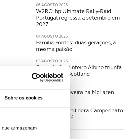
06 AGOSTO 2026
W2RC: bp Ultimate Rally-Raid
Portugal regressa a setembro em
2027
04 AGOSTO 2026
Família Fontes: duas gerações, a
mesma paixão
03 AGOSTO 2026
Eduardo Carpinteiro Albino triunfa
no Eco Rally Scotland
29 JUNHO 2026
Guilherme Oliveira na McLaren
Sobre os cookies
22 JUNHO 2026
Noah Monteiro lidera Campeonato
Espanhol de F4
ros que armazenam