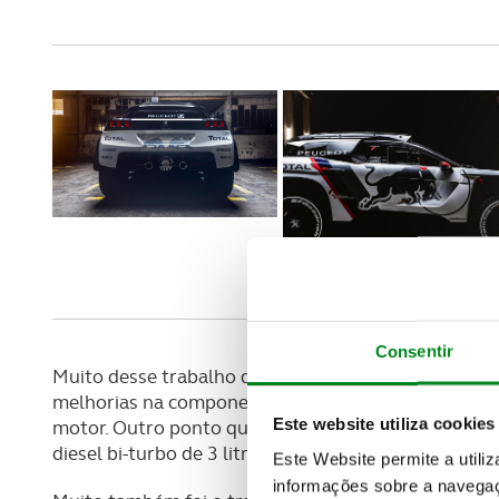
Consentir
Muito desse trabalho de aprimoramento do carro foi
melhorias na componente mecânica e também no que
Este website utiliza cookies
motor. Outro ponto que o construtor francês terá m
diesel bi-turbo de 3 litros a dispor agora da potênci
Este Website permite a utili
informações sobre a navegaç