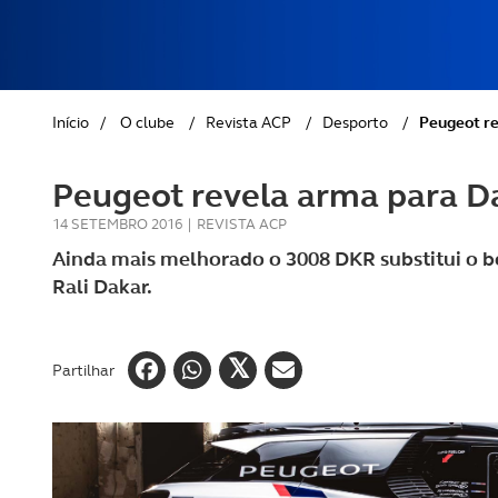
REVISTA ACP
PETS
SOBRE O ACP SEGUROS
CLÁSSICOS
Início
/
O clube
/
Revista ACP
/
Desporto
/
Peugeot re
GOLFE
Peugeot revela arma para D
AUTOCARAVANISMO
14 SETEMBRO 2016
|
REVISTA ACP
Ainda mais melhorado o 3008 DKR substitui o b
Rali Dakar.
Partilhar