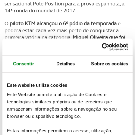
sensacional Pole Position para a prova espanhola, a
14ª ronda do mundial de 2017.
O
piloto KTM alcançou o 6º pódio da temporada
e
poderá estar cada vez mais perto de conquistar a
primeira vitória na categoria.
Miguel Oliveira que foi
o primeiro líder em Aragão
, perdeu esta posição na
entrada para a 2ª volta, quando Franco Morbidelli
tomou a liderança, tendo vindo a alternar com
Consentir
Detalhes
Sobre os cookies
Mattia Passini, que viria a terminar na 2ª posição a
muitos escassos 0,145 décimas de segundo de
diferença, com o português a ficar no 3º lugar a
Este website utiliza cookies
0,577. No 4º posto classificou-se Thomas Luthi a
4,181 e na 5ª posição Brad Binder a 4,331.
Este Website permite a utilização de Cookies e
tecnologias similares próprias ou de terceiros que
armazenam informações sobre a navegação no seu
browser ou dispositivo tecnológico.
Estas informações permitem o acesso, utilização,