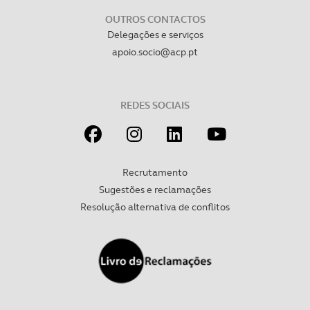
necessário no contexto dos serviços a prestar.
OUTROS CONTACTOS
Realçamos que o bloqueio de certo tipo de Cookies e
Delegações e serviços
tecnologias similares pode ter impacto na sua
apoio.socio@acp.pt
experiência de navegação no Website e nos serviços
disponibilizados.
REDES SOCIAIS
Consulte a política de cookies do site.
Recrutamento
Sugestões e reclamações
Resolução alternativa de conflitos