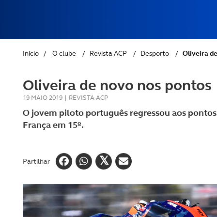
REVISTA ACP
PETS
SOBRE O ACP SEGUROS
CLÁSSICOS
Início
/
O clube
/
Revista ACP
/
Desporto
/
Oliveira d
GOLFE
Oliveira de novo nos pontos
AUTOCARAVANISMO
19 MAIO 2019
|
REVISTA ACP
O jovem piloto português regressou aos pontos
França em 15º.
Partilhar