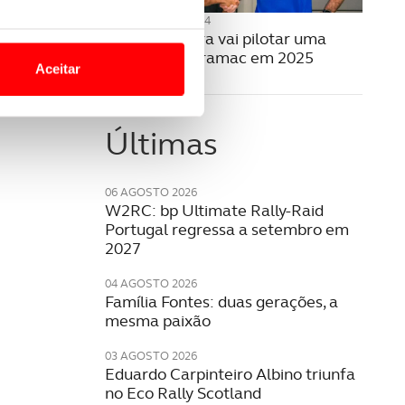
05 SETEMBRO 2024
o nesses termos e a todo o
Miguel Oliveira vai pilotar uma
site.
Yamaha da Pramac em 2025
Aceitar
 para lhe proporcionar
site.
Últimas
e e de análise, com parceiros
06 AGOSTO 2026
W2RC: bp Ultimate Rally-Raid
apenas com o seu
Portugal regressa a setembro em
2027
estar.
04 AGOSTO 2026
 na sua experiência de
Família Fontes: duas gerações, a
mesma paixão
03 AGOSTO 2026
Eduardo Carpinteiro Albino triunfa
no Eco Rally Scotland