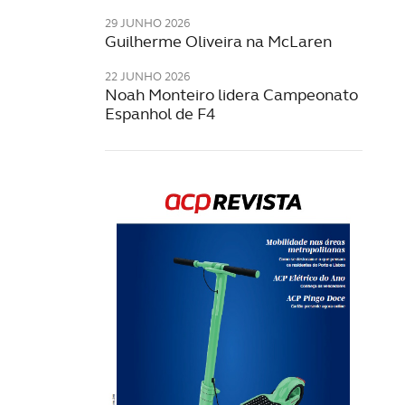
29 JUNHO 2026
Guilherme Oliveira na McLaren
22 JUNHO 2026
Noah Monteiro lidera Campeonato
Espanhol de F4
Rev
202