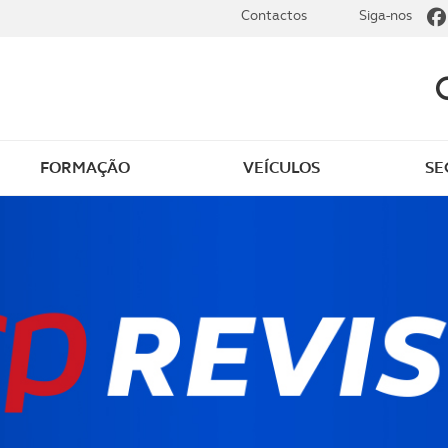
Contactos
Siga-nos
FORMAÇÃO
VEÍCULOS
SE
dade
Clássicos
mentos
Notícias do clube
s
Golfe
sts
Revista ACP Edição
impressa
rto