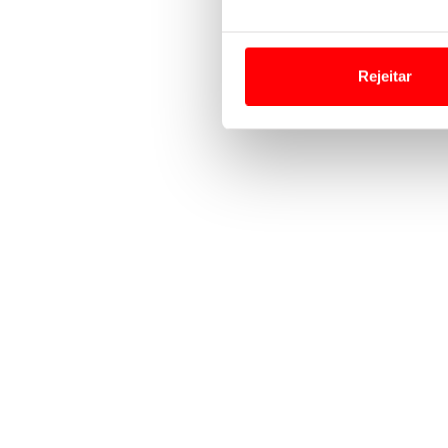
Em alguns casos, a utilizaç
tempo as suas preferências 
Rejeitar
Usamos cookies para melhorar
funcionalidades de redes so
Adicionalmente partilhamos i
e organizações na UE e em p
O ACP garantirá que as tran
consentimento e quando tal s
Realçamos que o bloqueio de 
navegação no Website e nos 
Consulte a política de cookie