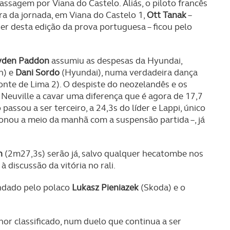
ssagem por Viana do Castelo. Aliás, o piloto francês
ura da jornada, em Viana do Castelo 1,
Ott Tanak
–
der desta edição da prova portuguesa – ficou pelo
yden Paddon
assumiu as despesas da Hyundai,
n) e
Dani Sordo
(Hyundai), numa verdadeira dança
(Ponte de Lima 2). O despiste do neozelandês e os
euville a cavar uma diferença que é agora de 17,7
assou a ser terceiro, a 24,3s do líder e Lappi, único
nou a meio da manhã com a suspensão partida –, já
n
(2m27,3s) serão já, salvo qualquer hecatombe nos
à discussão da vitória no rali.
undado pelo polaco
Lukasz Pieniazek
(Skoda) e o
or classificado, num duelo que continua a ser