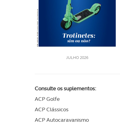
Rev
202
LE
JULHO 2026
Consulte os suplementos:
ACP Golfe
ACP Clássicos
ACP Autocaravanismo