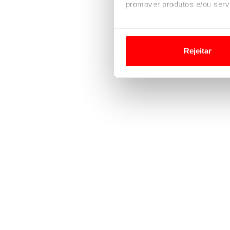
promover produtos e/ou serv
Em alguns casos, a utilizaç
tempo as suas preferências 
Rejeitar
Usamos cookies para melhorar
funcionalidades de redes so
Adicionalmente partilhamos i
e organizações na UE e em p
O ACP garantirá que as tran
consentimento e quando tal s
Realçamos que o bloqueio de 
navegação no Website e nos 
Consulte a política de cookie