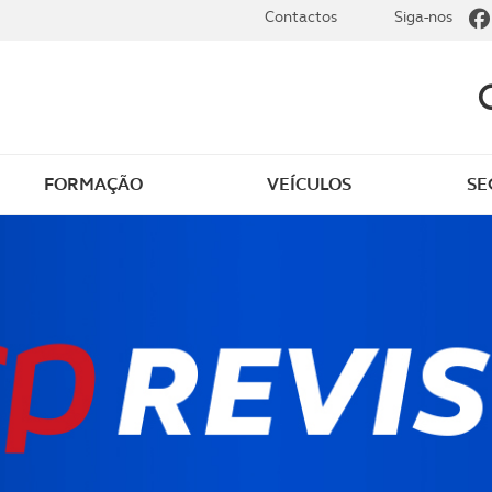
Contactos
Siga-nos
FORMAÇÃO
VEÍCULOS
SE
dade
Clássicos
mentos
Notícias do clube
s
Golfe
sts
Revista ACP Edição
impressa
rto