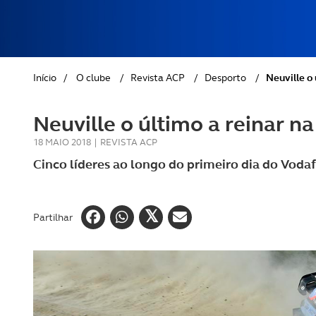
REVISTA ACP
PETS
SOBRE O ACP SEGUROS
CLÁSSICOS
Início
/
O clube
/
Revista ACP
/
Desporto
/
Neuville o 
GOLFE
Neuville o último a reinar na
AUTOCARAVANISMO
18 MAIO 2018
|
REVISTA ACP
Cinco líderes ao longo do primeiro dia do Vodaf
Partilhar