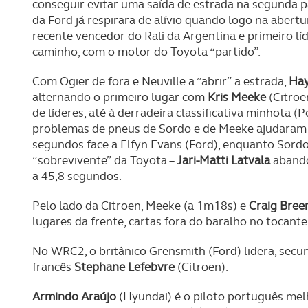
conseguir evitar uma saída de estrada na segunda pa
da Ford já respirara de alívio quando logo na abert
recente vencedor do Rali da Argentina e primeiro lí
caminho, com o motor do Toyota “partido”.
Com Ogier de fora e Neuville a “abrir” a estrada,
Ha
alternando o primeiro lugar com
Kris Meeke
(Citroe
de líderes, até à derradeira classificativa minhota 
problemas de pneus de Sordo e de Meeke ajudaram N
segundos face a Elfyn Evans (Ford), enquanto Sordo p
“sobrevivente” da Toyota –
Jari-Matti Latvala
abando
a 45,8 segundos.
Pelo lado da Citroen, Meeke (a 1m18s) e
Craig Bree
lugares da frente, cartas fora do baralho no tocante 
No WRC2, o britânico Grensmith (Ford) lidera, sec
francês
Stephane Lefebvre
(Citroen).
Armindo Araújo
(Hyundai) é o piloto português melh