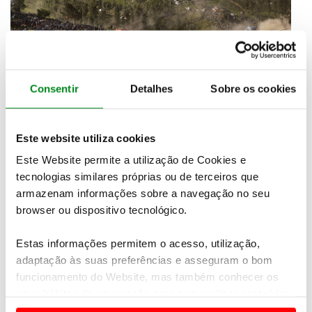
Consentir
Detalhes
Sobre os cookies
Este website utiliza cookies
Este Website permite a utilização de Cookies e
tecnologias similares próprias ou de terceiros que
armazenam informações sobre a navegação no seu
browser ou dispositivo tecnológico.
Neuville foi consistente até ao fim, mostrando até
que queria sair de Portugal com uma vantagem
Estas informações permitem o acesso, utilização,
maior sobre Ogier
, quando foi o segundo mais
adaptação às suas preferências e asseguram o bom
rápido na Power Stage. Penalizado pelo acidente
funcionamento do Website, mas também conhecer os
sofrido no primeiro dia, e sem conseguir conquistar
seus hábitos de navegação para personalizar conteúdos
qualquer ponto na Power Stage,
Sébastien Ogier
saiu de Portugal a zero
, optando até por desistir,
e anúncios de modo a promover produtos e/ou serviços.