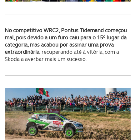
consentimento e quando tal se afigure estritamente
necessário no contexto dos serviços a prestar.
Realçamos que o bloqueio de certo tipo de Cookies e
No competitivo WRC2, Pontus Tidemand começou
tecnologias similares pode ter impacto na sua
mal, pois devido a um furo caiu para o 15º lugar da
experiência de navegação no Website e nos serviços
categoria, mas acabou por assinar uma prova
disponibilizados.
extraordinária
, recuperando até à vitória, com a
Skoda a averbar mais um sucesso.
Consulte a política de cookies do site.