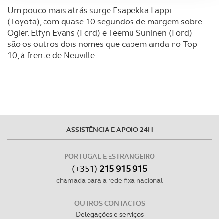
Um pouco mais atrás surge Esapekka Lappi
Adicionalmente partilhamos informação, relativa à sua
(Toyota), com quase 10 segundos de margem sobre
utilização do nosso site de publicidade e de análise, com
Ogier. Elfyn Evans (Ford) e Teemu Suninen (Ford)
parceiros e organizações na UE e em países terceiros.
são os outros dois nomes que cabem ainda no Top
10, à frente de Neuville.
O ACP garantirá que as transferências internacionais de
dados pessoais serão realizadas apenas com o seu
consentimento e quando tal se afigure estritamente
necessário no contexto dos serviços a prestar.
Realçamos que o bloqueio de certo tipo de Cookies e
ASSISTÊNCIA E APOIO 24H
tecnologias similares pode ter impacto na sua
experiência de navegação no Website e nos serviços
disponibilizados.
PORTUGAL E ESTRANGEIRO
(+351)
215 915 915
Consulte a política de cookies do site.
chamada para a rede fixa nacional
OUTROS CONTACTOS
Delegações e serviços