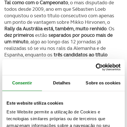
Tal como com o Campeonato
, o mais disputado de
todos desde 2009, ano em que Sébastien Loeb
conquistou o sexto título consecutivo com apenas
um ponto de vantagem sobre Mikko Hirvonen, o
Rally da Austrália está, também, muito renhido
. Os
dez primeiros
estão
separados por pouco mais de
um minuto
, algo ao longo das 12 jornadas já
realizadas só se viu nos ralis da Alemanha e de
Espanha, enquanto os
três candidatos ao título
estão fora dos quatro primeiros
.
Ott Tänak
(Toyota) é o melhor classificado do trio,
ao ocupar o
quinto
posto ao cabo do primeiro dia de
Consentir
Detalhes
Sobre os cookies
competição, mas
Ogier
(Ford) é
sétimo
, a cerca de
22 segundos de distância, e
Thierry Neuville
(Hyundai) é décimo, a 33 segundos. Margens muito
Este website utiliza cookies
curtas quando se tem em conta que faltam ainda
Este Website permite a utilização de Cookies e
disputar 214,62 km repartidos por 16 especiais! E a
verdade é que
não fosse um furo
e o facto de ter
tecnologias similares próprias ou de terceiros que
deixado o carro ir-se abaixo
na SS6, Neuville estaria
armazenam informações sobre a navegação no seu