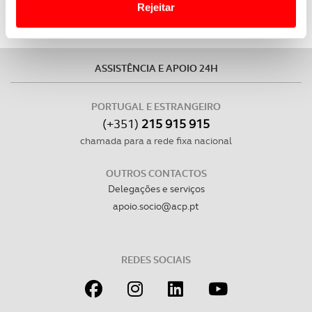
Rejeitar
Usamos cookies para melhorar a sua experiência digital,
personalizar conteúdos e anúncios, para lhe proporcionar
funcionalidades de redes sociais, bem como para
ASSISTÊNCIA E APOIO 24H
analisar dados de navegação no nosso website.
PORTUGAL E ESTRANGEIRO
Adicionalmente partilhamos informação, relativa à sua
(+351)
215 915 915
utilização do nosso site de publicidade e de análise, com
chamada para a rede fixa nacional
parceiros e organizações na UE e em países terceiros.
OUTROS CONTACTOS
O ACP garantirá que as transferências internacionais de
Delegações e serviços
dados pessoais serão realizadas apenas com o seu
apoio.socio@acp.pt
consentimento e quando tal se afigure estritamente
necessário no contexto dos serviços a prestar.
REDES SOCIAIS
Realçamos que o bloqueio de certo tipo de Cookies e
tecnologias similares pode ter impacto na sua
experiência de navegação no Website e nos serviços