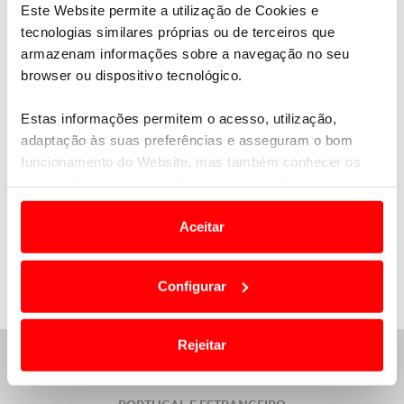
meta
. Com esta vitória Marquez já consegue
Este Website permite a utilização de Cookies e
saborear o título de 2018, tal a vantagem que tem,
tecnologias similares próprias ou de terceiros que
quando faltam 4 provas para o final do campeonato
armazenam informações sobre a navegação no seu
de Moto GP. A Yamaha esteve em bom plano na
browser ou dispositivo tecnológico.
Tailândia, com Maverick Viñales a conquistar a 3ª
posição, à frente de Valentinoi Rossi que chegou a
Estas informações permitem o acesso, utilização,
passar pelo comando da corrida. No 5º lugar ficou
adaptação às suas preferências e asseguram o bom
outra Yamaha, a de Johann Zarco. A
pós o GP da
funcionamento do Website, mas também conhecer os
Tailãndia, Marquez comanda com 271 pontos,
seus hábitos de navegação para personalizar conteúdos
seguido por Dovizioso com 194 e por Valentino
e anúncios de modo a promover produtos e/ou serviços.
Rossi com 172
.
Aceitar
Em alguns casos, a utilização destas tecnologias
dependem do seu consentimento, definindo nesses
Configurar
termos e a todo o tempo as suas preferências e limitando
o acesso a informações durante a navegação no
Website.
Rejeitar
ASSISTÊNCIA E APOIO 24H
Usamos cookies para melhorar a sua experiência digital,
personalizar conteúdos e anúncios, para lhe proporcionar