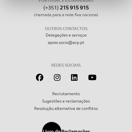
PORTUGAL E ESTRANGEIRO
funcionalidades de redes sociais, bem como para
(+351)
215 915 915
analisar dados de navegação no nosso website.
chamada para a rede fixa nacional
Adicionalmente partilhamos informação, relativa à sua
OUTROS CONTACTOS
utilização do nosso site de publicidade e de análise, com
Delegações e serviços
parceiros e organizações na UE e em países terceiros.
apoio.socio@acp.pt
O ACP garantirá que as transferências internacionais de
dados pessoais serão realizadas apenas com o seu
REDES SOCIAIS
consentimento e quando tal se afigure estritamente
necessário no contexto dos serviços a prestar.
Realçamos que o bloqueio de certo tipo de Cookies e
Recrutamento
tecnologias similares pode ter impacto na sua
Sugestões e reclamações
experiência de navegação no Website e nos serviços
Resolução alternativa de conflitos
disponibilizados.
Consulte a política de cookies do site.