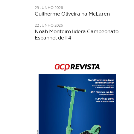
29 JUNHO 2026
Guilherme Oliveira na McLaren
22 JUNHO 2026
Noah Monteiro lidera Campeonato
Espanhol de F4
Rev
202