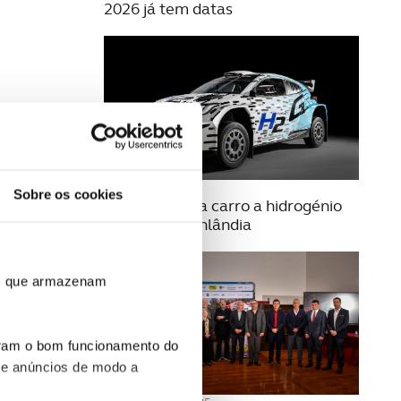
2026 já tem datas
23 JULHO 2025
Sobre os cookies
Toyota estreia carro a hidrogénio
no Rally da Finlândia
ros que armazenam
uram o bom funcionamento do
 e anúncios de modo a