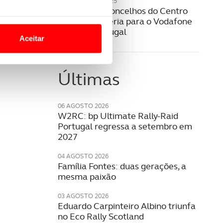
26 FEVEREIRO 2025
ACP e nove concelhos do Centro
o nesses termos e a todo o
fecham parceria para o Vodafone
site.
Rally de Portugal
Aceitar
 para lhe proporcionar
site.
Últimas
e e de análise, com parceiros
06 AGOSTO 2026
W2RC: bp Ultimate Rally-Raid
apenas com o seu
Portugal regressa a setembro em
2027
estar.
04 AGOSTO 2026
 na sua experiência de
Família Fontes: duas gerações, a
mesma paixão
03 AGOSTO 2026
Eduardo Carpinteiro Albino triunfa
no Eco Rally Scotland