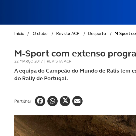
REVISTA ACP
PETS
SOBRE O ACP SEGUROS
CLÁSSICOS
Início
/
O clube
/
Revista ACP
/
Desporto
/
M-Sport co
GOLFE
M-Sport com extenso progra
AUTOCARAVANISMO
22 MARÇO 2017
|
REVISTA ACP
A equipa do Campeão do Mundo de Ralis tem ext
do Rally de Portugal.
Partilhar