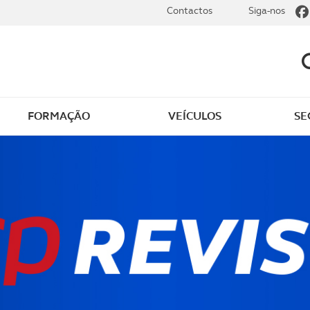
Contactos
Siga-nos
FORMAÇÃO
VEÍCULOS
SE
dade
Clássicos
mentos
Notícias do clube
s
Golfe
sts
Revista ACP Edição
impressa
rto