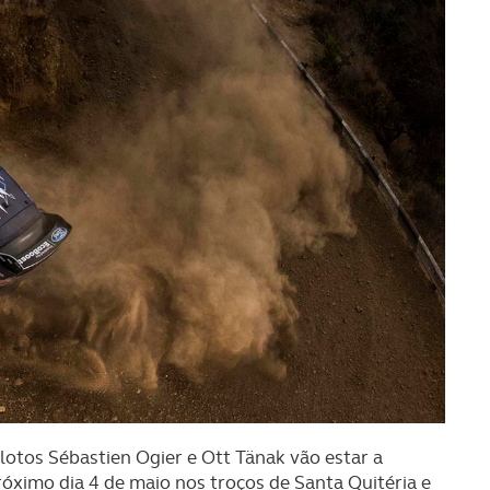
lotos Sébastien Ogier e Ott Tänak vão estar a
óximo dia 4 de maio nos troços de Santa Quitéria e