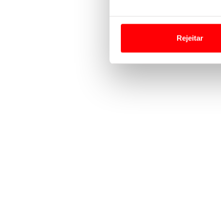
Em alguns casos, a utilizaç
tempo as suas preferências 
Rejeitar
Usamos cookies para melhorar
funcionalidades de redes so
Adicionalmente partilhamos i
e organizações na UE e em p
O ACP garantirá que as tran
consentimento e quando tal s
Realçamos que o bloqueio de 
navegação no Website e nos 
Consulte a política de cookie