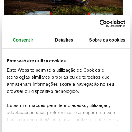
Consentir
Detalhes
Sobre os cookies
Nas estratégias das equipas,
Esapekka Lappi em
Este website utiliza cookies
Toyota é o 4º classificado a 1m05,9 do líder
.
Este Website permite a utilização de Cookies e
Seguido de perto pelo Hyundai de
Thierry Neuville
tecnologias similares próprias ou de terceiros que
a 1m12,9 apenas a 7 segundos de Lappi.
A M-Sport
Ford perdeu demasiado cedo o seu piloto mais
armazenam informações sobre a navegação no seu
rápido.
Craig Breen que até venceu a Super Especial
browser ou dispositivo tecnológico.
da prova, viria a abandonar após despiste
do Ford
Puma na 4ª especial de classificação.
Estas informações permitem o acesso, utilização,
adaptação às suas preferências e asseguram o bom
Agora a equipa conta com
Adrien Fourmaux no 6º
funcionamento do Website, mas também conhecer os
lugar
já a 2m08,1
de Rovanpera
e com
Gus
seus hábitos de navegação para personalizar conteúdos
Greensmith no 8º lugar
a 2m29,4, com o japonês