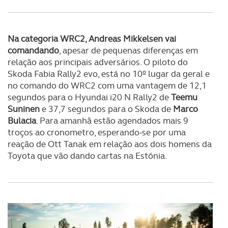
consentimento e quando tal se afigure estritamente
necessário no contexto dos serviços a prestar.
Na categoria WRC2, Andreas Mikkelsen vai
Realçamos que o bloqueio de certo tipo de Cookies e
comandando
, apesar de pequenas diferenças em
tecnologias similares pode ter impacto na sua
relação aos principais adversários. O piloto do
experiência de navegação no Website e nos serviços
Skoda Fabia Rally2 evo, está no 10º lugar da geral e
disponibilizados.
no comando do WRC2 com uma vantagem de 12,1
segundos para o Hyundai i20 N Rally2 de
Teemu
Consulte a política de cookies do site.
Suninen
e 37,7 segundos para o Skoda de
Marco
Bulacia
. Para amanhã estão agendados mais 9
troços ao cronometro, esperando-se por uma
reação de Ott Tanak em relação aos dois homens da
Toyota que vão dando cartas na Estónia.