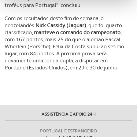
funcionalidades de redes sociais, bem como para
troféus para Portugal", concluiu.
analisar dados de navegação no nosso website.
Com os resultados deste fim de semana, o
Adicionalmente partilhamos informação, relativa à sua
neozelandês
Nick Cassidy (Jaguar)
, que foi quarto
classificado,
manteve o comando do campeonato
,
utilização do nosso site de publicidade e de análise, com
com 167 pontos, mais 25 do que o alemão Pascal
parceiros e organizações na UE e em países terceiros.
Wherlein (Porsche). Félix da Costa subiu ao sétimo
lugar, com 84 pontos. A próxima prova será
O ACP garantirá que as transferências internacionais de
novamente uma ronda dupla, a disputar em
dados pessoais serão realizadas apenas com o seu
Portland (Estados Unidos), em 29 e 30 de junho.
consentimento e quando tal se afigure estritamente
necessário no contexto dos serviços a prestar.
Realçamos que o bloqueio de certo tipo de Cookies e
tecnologias similares pode ter impacto na sua
experiência de navegação no Website e nos serviços
disponibilizados.
ASSISTÊNCIA E APOIO 24H
Consulte a política de cookies do site.
PORTUGAL E ESTRANGEIRO