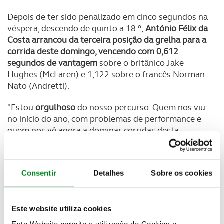
Depois de ter sido penalizado em cinco segundos na
véspera, descendo de quinto a 18.º,
António Félix da
Costa arrancou da terceira posição da grelha para a
corrida deste domingo, vencendo com 0,612
segundos de vantagem
sobre o britânico Jake
Hughes (McLaren) e 1,122 sobre o francês Norman
Nato (Andretti).
"Estou
orgulhoso
do nosso percurso. Quem nos viu
no início do ano, com problemas de performance e
quem nos vê agora a dominar corridas desta
forma... Há muito trabalho por trás, muito sacrifício
e suor meu e de toda a equipa Porsche e
estes
resultados fazem tudo valer a pena
", começou por
Consentir
Detalhes
Sobre os cookies
dizer o piloto natural de Cascais.
Félix da Costa tinha vencido em Misano
(Itália), mas
acabaria por ser
desclassificado
devido ao uso de
Este website utiliza cookies
uma mola do pedal do acelerador não permitida.