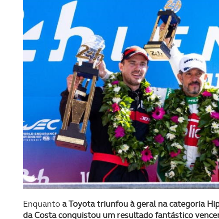
Enquanto
a Toyota triunfou à geral na categoria Hi
da Costa conquistou um resultado fantástico venc