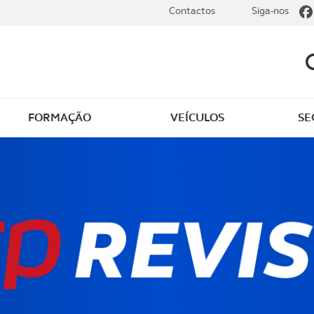
Contactos
Siga-nos
FORMAÇÃO
VEÍCULOS
SE
dade
Clássicos
mentos
Notícias do clube
s
Golfe
sts
Revista ACP Edição
impressa
rto