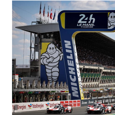
O ACP garantirá que as tran
consentimento e quando tal s
Realçamos que o bloqueio de 
navegação no Website e nos 
Consulte a política de cookie