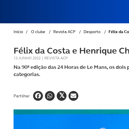
REVISTA ACP
PETS
SOBRE O ACP SEGUROS
CLÁSSICOS
Início
/
O clube
/
Revista ACP
/
Desporto
/
Félix da C
GOLFE
Félix da Costa e Henrique C
AUTOCARAVANISMO
13 JUNHO 2022
|
REVISTA ACP
Na 90ª edição das 24 Horas de Le Mans, os dois 
categorias.
Partilhar