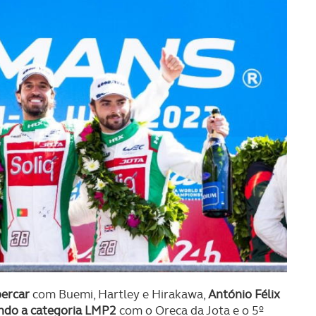
percar
com Buemi, Hartley e Hirakawa,
António Félix
endo a categoria LMP2
com o Oreca da Jota e o 5º