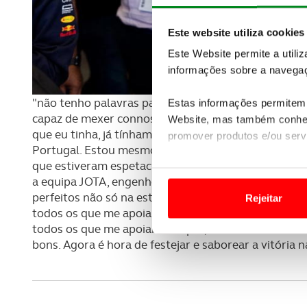
Este website utiliza cookies
Este Website permite a utili
informações sobre a navegaç
"não tenho palavras para descrever a felicidade e o
Estas informações permitem 
capaz de mexer connosco de uma forma única, vence
Website, mas também conhec
que eu tinha, já tínhamos estado próximos, mas e ho
promover produtos e/ou serv
Portugal. Estou mesmo muito contente e quero agra
que estiveram espetaculares, não cometendo um úni
Em alguns casos, a utilizaç
a equipa JOTA, engenheiros, mecânicos e todo o staf
tempo as suas preferências 
perfeitos não só na estratégia, como nas paragens 
Rejeitar
todos os que me apoiam. Trabalhei muito para aqui 
Usamos cookies para melhorar
todos os que me apoiam sempre, incondicionalme
funcionalidades de redes so
bons. Agora é hora de festejar e saborear a vitória 
Adicionalmente partilhamos i
e organizações na UE e em p