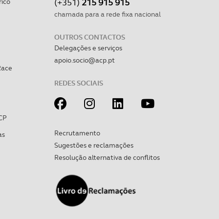
(+351)
215 915 915
rico
chamada para a rede fixa nacional
OUTROS CONTACTOS
Delegações e serviços
apoio.socio@acp.pt
Race
REDES SOCIAIS
CP
Recrutamento
as
Sugestões e reclamações
Resolução alternativa de conflitos