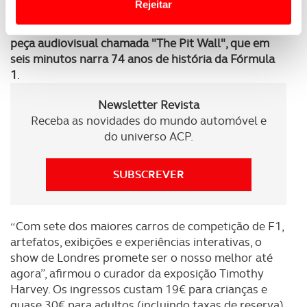
Rejeitar
apelidade de "Sobrevivência".
Além de simuladores
e jogos interativos, a exposição termina com uma
Usamos cookies para melhorar a sua experiência digital,
peça audiovisual chamada "The Pit Wall", que em
personalizar conteúdos e anúncios, para lhe proporcionar
seis minutos narra 74 anos de história da Fórmula
funcionalidades de redes sociais, bem como para
1
.
analisar dados de navegação no nosso website.
Newsletter Revista
Adicionalmente partilhamos informação, relativa à sua
Receba as novidades do mundo automóvel e
utilização do nosso site de publicidade e de análise, com
do universo ACP.
parceiros e organizações na UE e em países terceiros.
SUBSCREVER
O ACP garantirá que as transferências internacionais de
dados pessoais serão realizadas apenas com o seu
consentimento e quando tal se afigure estritamente
“Com sete dos maiores carros de competição de F1,
necessário no contexto dos serviços a prestar.
artefatos, exibições e experiências interativas, o
show de Londres promete ser o nosso melhor até
Realçamos que o bloqueio de certo tipo de Cookies e
agora”, afirmou o curador da exposição Timothy
tecnologias similares pode ter impacto na sua
Harvey. Os ingressos custam 19€ para crianças e
experiência de navegação no Website e nos serviços
quase 30€ para adultos (incluindo taxas de reserva).