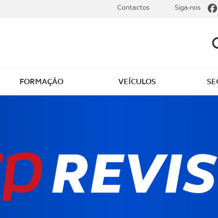
Contactos
Siga-nos
FORMAÇÃO
VEÍCULOS
SE
 ao ACP Golfe
Seguro de golfe
os
Sobre o ACP Golfe
as e novidades
Join ACP Golfe
o membros
Rejoignez L'ACP Golfe
obre golfe
9 Semanas e Meia – Co
a jogar com o ACP