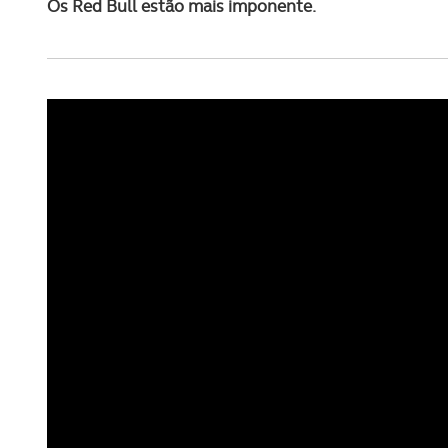
navegação no Website e nos 
Os Red Bull estão mais imponente.
Consulte a política de cookie