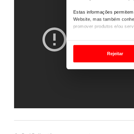
Estas informações permitem 
Website, mas também conhec
promover produtos e/ou serv
Em alguns casos, a utilizaç
tempo as suas preferências 
Rejeitar
Usamos cookies para melhorar
funcionalidades de redes so
Adicionalmente partilhamos i
e organizações na UE e em p
O ACP garantirá que as tran
consentimento e quando tal s
Realçamos que o bloqueio de 