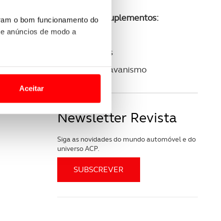
Consulte os suplementos:
uram o bom funcionamento do
 e anúncios de modo a
ACP Golfe
ACP Clássicos
o nesses termos e a todo o
ACP Autocaravanismo
site.
Aceitar
 para lhe proporcionar
Newsletter Revista
site.
e e de análise, com parceiros
Siga as novidades do mundo automóvel e do
universo ACP.
apenas com o seu
estar.
 na sua experiência de