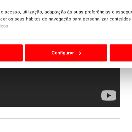
o acesso, utilização, adaptação às suas preferências e asseg
er os seus hábitos de navegação para personalizar conteúdos
iços.
ão destas tecnologias dependem do seu consentimento, definind
e limitando o acesso a informações durante a navegação no Web
Configurar
 a sua experiência digital, personalizar conteúdos e anúncios,
ciais, bem como para analisar dados de navegação no nosso web
nformação, relativa à sua utilização do nosso site de publicidad
aíses terceiros.
sferências internacionais de dados pessoais serão realizadas 
e afigure estritamente necessário no contexto dos serviços a pr
certo tipo de Cookies e tecnologias similares pode ter impacto