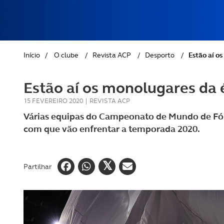
REVISTA ACP
PETS
SOBRE O ACP SEGUROS
CLÁSSICOS
Início
/
O clube
/
Revista ACP
/
Desporto
/
Estão aí o
GOLFE
Estão aí os monolugares da
AUTOCARAVANISMO
15 FEVEREIRO 2020
|
REVISTA ACP
Várias equipas do Campeonato de Mundo de Fó
com que vão enfrentar a temporada 2020.
Partilhar