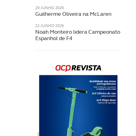
29 JUNHO 2026
Guilherme Oliveira na McLaren
22 JUNHO 2026
Noah Monteiro lidera Campeonato
Espanhol de F4
Rev
202