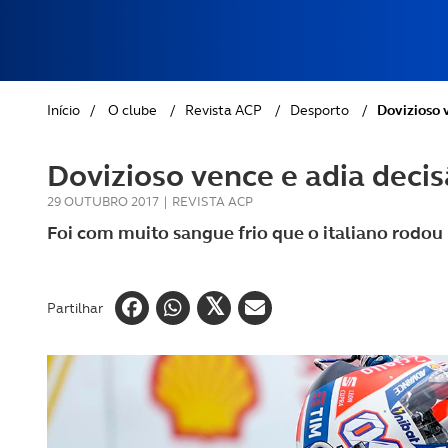
REVISTA ACP
PETS
SOBRE O ACP SEGUROS
CLÁSSICOS
Início
/
O clube
/
Revista ACP
/
Desporto
/
Dovizioso v
GOLFE
Dovizioso vence e adia decis
AUTOCARAVANISMO
29 OUTUBRO 2017
|
REVISTA ACP
Foi com muito sangue frio que o italiano rodou
Partilhar