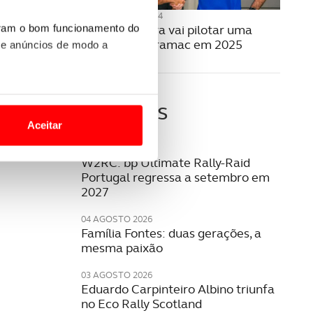
05 SETEMBRO 2024
Miguel Oliveira vai pilotar uma
uram o bom funcionamento do
Yamaha da Pramac em 2025
 e anúncios de modo a
o nesses termos e a todo o
Últimas
site.
Aceitar
 para lhe proporcionar
06 AGOSTO 2026
W2RC: bp Ultimate Rally-Raid
site.
Portugal regressa a setembro em
2027
e e de análise, com parceiros
04 AGOSTO 2026
Família Fontes: duas gerações, a
mesma paixão
apenas com o seu
estar.
03 AGOSTO 2026
Eduardo Carpinteiro Albino triunfa
 na sua experiência de
no Eco Rally Scotland