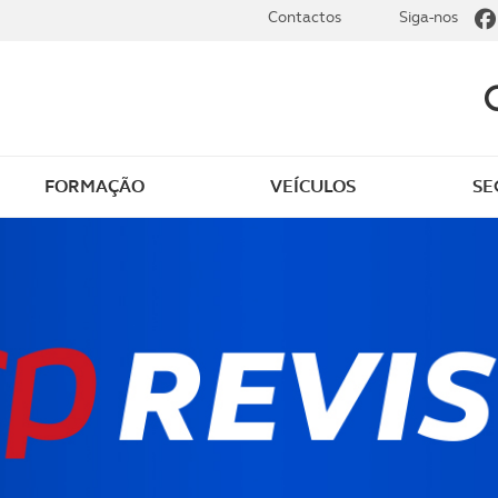
Contactos
Siga-nos
FORMAÇÃO
VEÍCULOS
SE
dade
Clássicos
mentos
Notícias do clube
s
Golfe
sts
Revista ACP Edição
impressa
rto