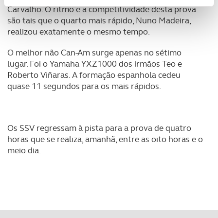
Usamos cookies para melhorar a sua experiência digital,
Carvalho. O ritmo e a competitividade desta prova
personalizar conteúdos e anúncios, para lhe proporcionar
são tais que o quarto mais rápido, Nuno Madeira,
funcionalidades de redes sociais, bem como para
realizou exatamente o mesmo tempo.
analisar dados de navegação no nosso website.
O melhor não Can-Am surge apenas no sétimo
Adicionalmente partilhamos informação, relativa à sua
lugar. Foi o Yamaha YXZ1000 dos irmãos Teo e
utilização do nosso site de publicidade e de análise, com
Roberto Viñaras. A formação espanhola cedeu
parceiros e organizações na UE e em países terceiros.
quase 11 segundos para os mais rápidos.
O ACP garantirá que as transferências internacionais de
dados pessoais serão realizadas apenas com o seu
Os SSV regressam à pista para a prova de quatro
consentimento e quando tal se afigure estritamente
horas que se realiza, amanhã, entre as oito horas e o
necessário no contexto dos serviços a prestar.
meio dia.
Realçamos que o bloqueio de certo tipo de Cookies e
tecnologias similares pode ter impacto na sua
experiência de navegação no Website e nos serviços
disponibilizados.