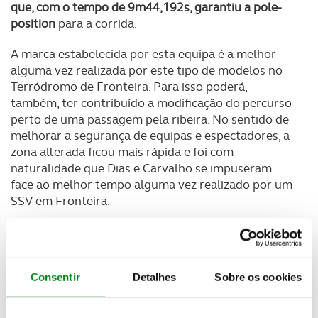
que, com o tempo de 9m44,192s, garantiu a pole-
position
para a corrida.
A marca estabelecida por esta equipa é a melhor
alguma vez realizada por este tipo de modelos no
Terródromo de Fronteira. Para isso poderá,
também, ter contribuído a modificação do percurso
perto de uma passagem pela ribeira. No sentido de
melhorar a segurança de equipas e espectadores, a
zona alterada ficou mais rápida e foi com
naturalidade que Dias e Carvalho se impuseram
face ao melhor tempo alguma vez realizado por um
SSV em Fronteira.
"Os treinos correram bem mesmo que tenhamos
feito uma escolha de pneus errada, o que nos fez
perder algum tempo"
, explicou João dias no final da
Consentir
Detalhes
Sobre os cookies
sessão.
Nos treinos livres e cronometrados destaque, ainda,