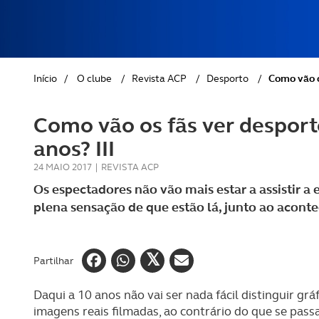
REVISTA ACP
PETS
SOBRE O ACP SEGUROS
CLÁSSICOS
Início
/
O clube
/
Revista ACP
/
Desporto
/
Como vão o
GOLFE
Como vão os fãs ver desport
AUTOCARAVANISMO
anos? III
24 MAIO 2017
|
REVISTA ACP
Os espectadores não vão mais estar a assistir a
plena sensação de que estão lá, junto ao acont
Partilhar
Daqui a 10 anos não vai ser nada fácil distinguir g
imagens reais filmadas, ao contrário do que se passa