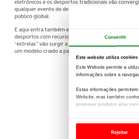
eletrónicos e os desportos tradicionais vão converg
qualquer evento de desporto real ou de fantasia po
público global.
E aqui entra também entra a Inteligência Artificial 
desportos com recurso a IA baseada nos padrões com
Consentir
“estrelas” vão surgir a partir da IA, sem qualquer 
um modelo criado a partir da realidade existente.
Este website utiliza cookies
Este Website permite a utili
informações sobre a navegaç
Estas informações permitem 
Website, mas também conhec
promover produtos e/ou serv
Em alguns casos, a utilizaç
tempo as suas preferências 
Rejeitar