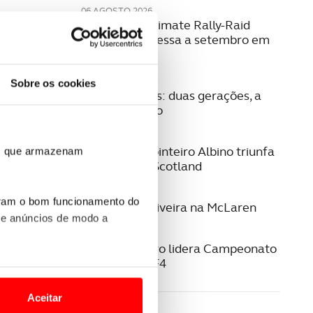
06 AGOSTO 2026
W2RC: bp Ultimate Rally-Raid
Portugal regressa a setembro em
2027
04 AGOSTO 2026
Sobre os cookies
Família Fontes: duas gerações, a
mesma paixão
03 AGOSTO 2026
Eduardo Carpinteiro Albino triunfa
ros que armazenam
no Eco Rally Scotland
29 JUNHO 2026
uram o bom funcionamento do
Guilherme Oliveira na McLaren
 e anúncios de modo a
22 JUNHO 2026
Noah Monteiro lidera Campeonato
Espanhol de F4
o nesses termos e a todo o
site.
Aceitar