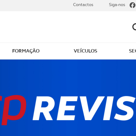
Contactos
Siga-nos
FORMAÇÃO
VEÍCULOS
SE
dade
Clássicos
mentos
Notícias do clube
s
Golfe
sts
Revista ACP Edição
impressa
rto