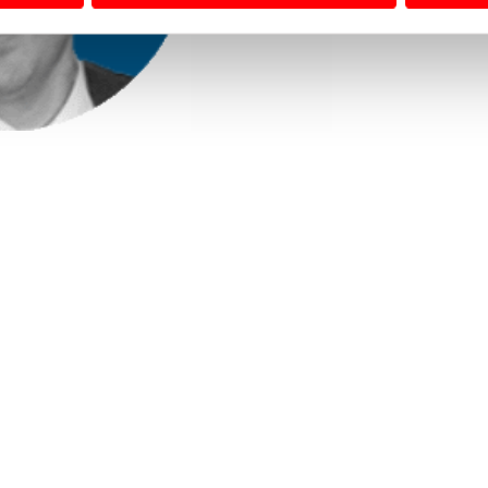
 a sua experiência digital, personalizar conteúdos e anúncios,
ciais, bem como para analisar dados de navegação no nosso web
nformação, relativa à sua utilização do nosso site de publicidad
aíses terceiros.
sferências internacionais de dados pessoais serão realizadas 
e afigure estritamente necessário no contexto dos serviços a pr
certo tipo de Cookies e tecnologias similares pode ter impacto
serviços disponibilizados.
s do site.