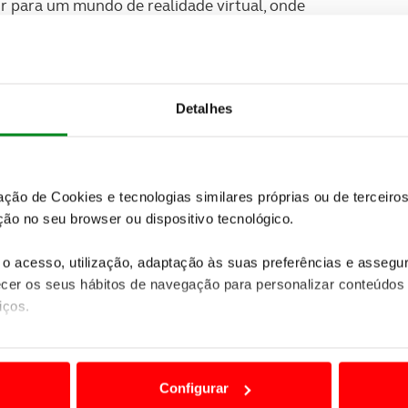
ir para um mundo de realidade virtual, onde
derá ter lugar a qualquer momento, à disposição do
(IA). Vai haver conjuntos de computadores a “praticar”
portamentais da realidade. Isso significa que novas
Detalhes
representação no mundo real, mas que vão jogar com
zação de Cookies e tecnologias similares próprias ou de tercei
ão no seu browser ou dispositivo tecnológico.
o acesso, utilização, adaptação às suas preferências e asseg
er os seus hábitos de navegação para personalizar conteúdos
iços.
ão destas tecnologias dependem do seu consentimento, definind
e limitando o acesso a informações durante a navegação no Web
Configurar