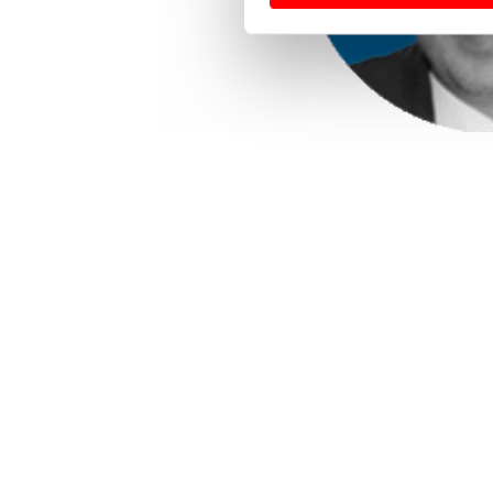
Usamos cookies para melhorar
funcionalidades de redes so
Adicionalmente partilhamos i
e organizações na UE e em p
O ACP garantirá que as tran
consentimento e quando tal s
Realçamos que o bloqueio de 
navegação no Website e nos 
Consulte a política de cookie