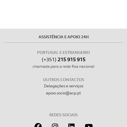
parceiros e organizações na UE e em países terceiros.
O ACP garantirá que as transferências internacionais de
dados pessoais serão realizadas apenas com o seu
consentimento e quando tal se afigure estritamente
necessário no contexto dos serviços a prestar.
ASSISTÊNCIA E APOIO 24H
Realçamos que o bloqueio de certo tipo de Cookies e
PORTUGAL E ESTRANGEIRO
tecnologias similares pode ter impacto na sua
(+351)
215 915 915
experiência de navegação no Website e nos serviços
chamada para a rede fixa nacional
disponibilizados.
OUTROS CONTACTOS
Consulte a política de cookies do site.
Delegações e serviços
apoio.socio@acp.pt
REDES SOCIAIS