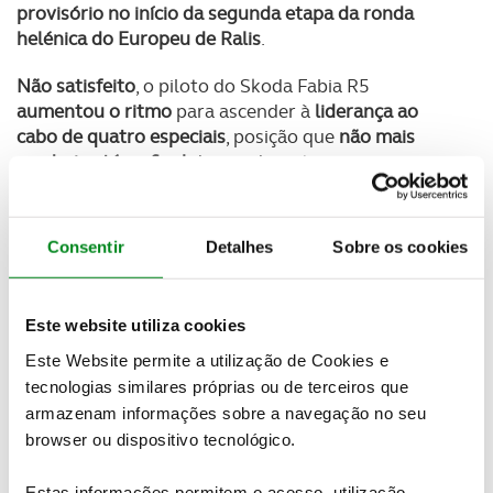
provisório no início da segunda etapa da ronda
helénica do Europeu de Ralis
.
Não satisfeito
, o piloto do Skoda Fabia R5
aumentou o ritmo
para ascender à
liderança ao
cabo de quatro especiais
, posição que
não mais
perderia até ao final
depois de evitarem com
mestria todas as armadilhas de um rali que até
2013 fez parte do Campeonato do Mundo de Ralis.
Consentir
Detalhes
Sobre os cookies
Magalhães nunca se deixou influenciar pelas
dificuldades da prova e depois de assinar três
triunfos em especiais, que lhe garantiram uma
Este website utiliza cookies
confortável vantagem de mais de um minuto após o
dia de sábado, optou por uma estratégia mais
Este Website permite a utilização de Cookies e
cautelosa e geriu o andamento até final para
tecnologias similares próprias ou de terceiros que
garantir um resultado histórico
. No final,
Magalhães
armazenam informações sobre a navegação no seu
levou de vencida o Rally da Acrópole
com 29,1
browser ou dispositivo tecnológico.
segundos de vantagem sobre o
húngaro Norbert
Herczig
, enquanto o
polaco Hubert Ptaszek
fechou
Estas informações permitem o acesso, utilização,