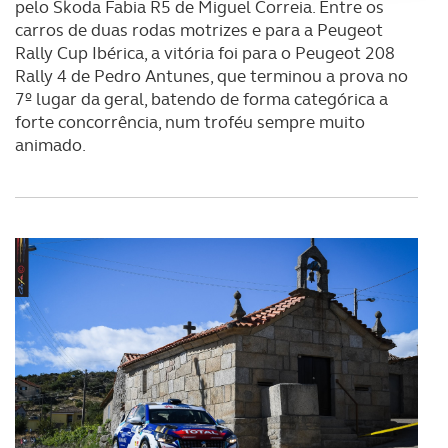
pelo Skoda Fabia R5 de Miguel Correia. Entre os
Adicionalmente partilhamos informação, relativa à sua
carros de duas rodas motrizes e para a Peugeot
utilização do nosso site de publicidade e de análise, com
Rally Cup Ibérica, a vitória foi para o Peugeot 208
parceiros e organizações na UE e em países terceiros.
Rally 4 de Pedro Antunes, que terminou a prova no
7º lugar da geral, batendo de forma categórica a
O ACP garantirá que as transferências internacionais de
forte concorrência, num troféu sempre muito
dados pessoais serão realizadas apenas com o seu
animado.
consentimento e quando tal se afigure estritamente
necessário no contexto dos serviços a prestar.
Realçamos que o bloqueio de certo tipo de Cookies e
tecnologias similares pode ter impacto na sua
experiência de navegação no Website e nos serviços
disponibilizados.
Consulte a política de cookies do site.