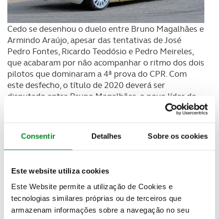
Cedo se desenhou o duelo entre Bruno Magalhães e
Armindo Araújo, apesar das tentativas de José
Pedro Fontes, Ricardo Teodósio e Pedro Meireles,
que acabaram por não acompanhar o ritmo dos dois
pilotos que dominaram a 4ª prova do CPR. Com
este desfecho, o título de 2020 deverá ser
disputado entre Bruno Magalhães, o novo líder do
campeonato, e Armindo Araújo, uma vez que, tanto
Ricardo Teodósio como José Pedro Fontes, embora
tenham hipóteses matemáticas, já estão demasiado
Consentir
Detalhes
Sobre os cookies
longe dos dois pilotos da frente.
Este website utiliza cookies
Este Website permite a utilização de Cookies e
tecnologias similares próprias ou de terceiros que
armazenam informações sobre a navegação no seu