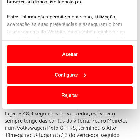
browser ou dispositivo tecnológico.
Estas informações permitem o acesso, utilização,
adaptação às suas preferências e asseguram o bom
funcionamento do Website, mas também conhecer os
seus hábitos de navegação para personalizar conteúdos
e anúncios de modo a promover produtos e/ou serviços.
Aceitar
Em alguns casos, a utilização destas tecnologias
dependem do seu consentimento, definindo nesses
Configurar
termos e a todo o tempo as suas preferências e limitando
o acesso a informações durante a navegação no
Um furo poderá ter estragado as contas a Armindo
Website.
Rejeitar
Araújo na luta direta com Bruno Magalhães,
enquanto Teodósio e Fontes, que terminou no 4º
Usamos cookies para melhorar a sua experiência digital,
lugar a 48,9 segundos do vencedor, estiveram
personalizar conteúdos e anúncios, para lhe proporcionar
sempre longe das contas da vitória. Pedro Meireles
funcionalidades de redes sociais, bem como para
num Volkswagen Polo GTI R5, terminou o Alto
analisar dados de navegação no nosso website.
Tâmega no 5º lugar a 57,3 do vencedor, seguido