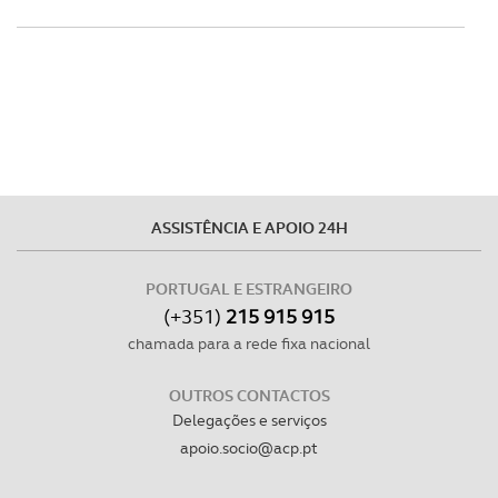
utilização do nosso site de publicidade e de análise, com
parceiros e organizações na UE e em países terceiros.
O ACP garantirá que as transferências internacionais de
dados pessoais serão realizadas apenas com o seu
consentimento e quando tal se afigure estritamente
necessário no contexto dos serviços a prestar.
ASSISTÊNCIA E APOIO 24H
Realçamos que o bloqueio de certo tipo de Cookies e
tecnologias similares pode ter impacto na sua
PORTUGAL E ESTRANGEIRO
experiência de navegação no Website e nos serviços
(+351)
215 915 915
disponibilizados.
chamada para a rede fixa nacional
Consulte a política de cookies do site.
OUTROS CONTACTOS
Delegações e serviços
apoio.socio@acp.pt