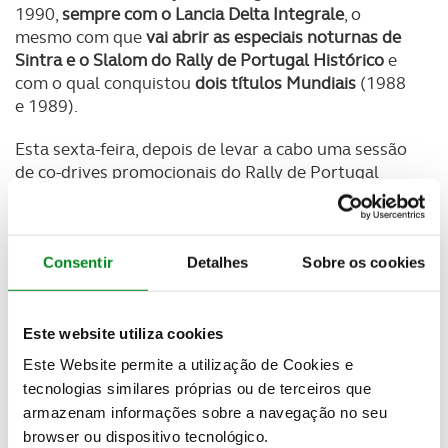
1990,
sempre com o Lancia Delta Integrale
, o
mesmo com que
vai abrir as especiais noturnas de
Sintra e o Slalom do Rally de Portugal Histórico
e
com o qual conquistou
dois títulos Mundiais
(1988
e 1989).
Esta sexta-feira, depois de levar a cabo uma sessão
de co-drives promocionais do Rally de Portugal
Histórico, evento inserido no Estoril Classics Week,
o italiano deixou o Lancia Delta Integrale,
atravessou alguns metros do pit lane do
Autódromo do Estoril e
entrou no Audi Quattro que
Consentir
Detalhes
Sobre os cookies
vai ser pilotado por outro antigo Campeão do
Mundo de Ralis na noite de Sintra e no Slalom do
Autódromo, Stig Blomqvist.
Este website utiliza cookies
Este Website permite a utilização de Cookies e
No final, a reação de Miki Biasion não podia ter sido
tecnologias similares próprias ou de terceiros que
outra: “Tem uma potência incrível, mas ao mesmo
armazenam informações sobre a navegação no seu
tempo é muito fácil de conduzir,” começou por
browser ou dispositivo tecnológico.
afirmar o italiano.