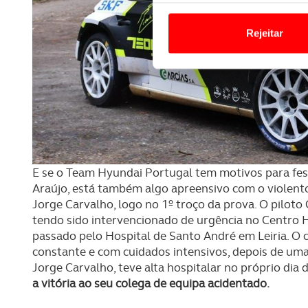
Em alguns casos, a utilizaç
tempo as suas preferências 
Rejeitar
Usamos cookies para melhorar
funcionalidades de redes so
Adicionalmente partilhamos i
e organizações na UE e em p
O ACP garantirá que as tran
consentimento e quando tal s
E se o Team Hyundai Portugal tem motivos para fest
Araújo, está também algo apreensivo com o violento
Realçamos que o bloqueio de 
Jorge Carvalho, logo no 1º troço da prova. O piloto 
navegação no Website e nos 
tendo sido intervencionado de urgência no Centro H
passado pelo Hospital de Santo André em Leiria. O 
constante e com cuidados intensivos, depois de um
Consulte a política de cookie
Jorge Carvalho, teve alta hospitalar no próprio dia d
a vitória ao seu colega de equipa acidentado.