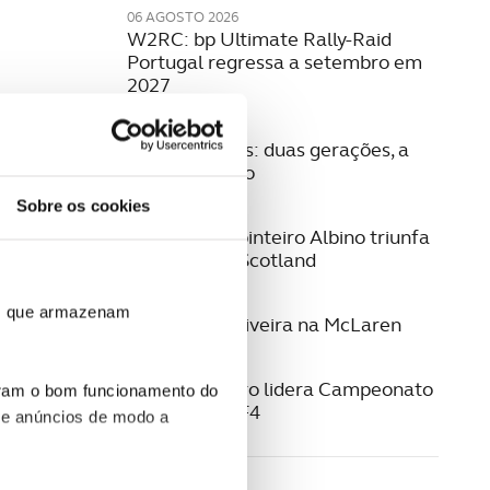
06 AGOSTO 2026
W2RC: bp Ultimate Rally-Raid
Portugal regressa a setembro em
2027
04 AGOSTO 2026
Família Fontes: duas gerações, a
mesma paixão
Sobre os cookies
03 AGOSTO 2026
Eduardo Carpinteiro Albino triunfa
no Eco Rally Scotland
29 JUNHO 2026
ros que armazenam
Guilherme Oliveira na McLaren
22 JUNHO 2026
Noah Monteiro lidera Campeonato
uram o bom funcionamento do
Espanhol de F4
 e anúncios de modo a