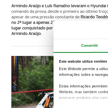
Armindo Araújo e Luís Ramalho levaram o Hyundai i20
comando da prova, desde o primeiro ao último troç
apesar de uma pressão constante de
Ricardo Teodós
no 2º lugar a apenas 27 segundos de diferença
.
O pó
lugar conquistado por Pedro Meireles e Mário Cas
Armindo Araújo.
Consentir
Este website utiliza cookies
Este Website permite a utili
informações sobre a navegaç
Estas informações permitem 
Website, mas também conhec
promover produtos e/ou serv