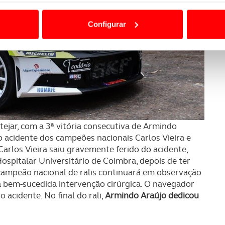
ão destas tecnologias dependem do seu consentimento, definind
e limitando o acesso a informações durante a navegação no Web
Configurar
 a sua experiência digital, personalizar conteúdos e anúncios,
ciais, bem como para analisar dados de navegação no nosso web
nformação, relativa à sua utilização do nosso site de publicidad
aíses terceiros.
sferências internacionais de dados pessoais serão realizadas 
e afigure estritamente necessário no contexto dos serviços a pr
ejar, com a 3ª vitória consecutiva de Armindo
 acidente dos campeões nacionais Carlos Vieira e
certo tipo de Cookies e tecnologias similares pode ter impacto
Carlos Vieira saiu gravemente ferido do acidente,
serviços disponibilizados.
ospitalar Universitário de Coimbra, depois de ter
campeão nacional de ralis continuará em observação
a bem-sucedida intervenção cirúrgica. O navegador
s do site.
o acidente. No final do rali,
Armindo Araújo dedicou