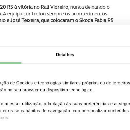
 R5 à vitória no Rali Vidreiro
, nunca deixando o
o. A equipa controlou sempre os acontecimentos,
io e José Teixeira, que colocaram o Skoda Fabia R5
dio na Marinha Grande ficou completo com o 3º
tro, também num Skoda Fabia R5 a 1m22,9 de
Detalhes
zação de Cookies e tecnologias similares próprias ou de tercei
ão no seu browser ou dispositivo tecnológico.
o acesso, utilização, adaptação às suas preferências e asseg
er os seus hábitos de navegação para personalizar conteúdos
iços.