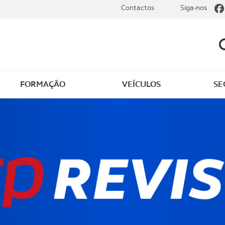
Contactos
Siga-nos
FORMAÇÃO
VEÍCULOS
SE
dade
Clássicos
mentos
Notícias do clube
s
Golfe
sts
Revista ACP Edição
impressa
rto