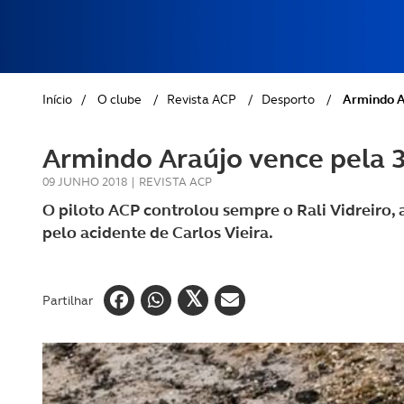
REVISTA ACP
PETS
SOBRE O ACP SEGUROS
CLÁSSICOS
Início
/
O clube
/
Revista ACP
/
Desporto
/
Armindo Ar
GOLFE
Armindo Araújo vence pela 3
AUTOCARAVANISMO
09 JUNHO 2018
|
REVISTA ACP
O piloto ACP controlou sempre o Rali Vidreiro,
pelo acidente de Carlos Vieira.
Partilhar