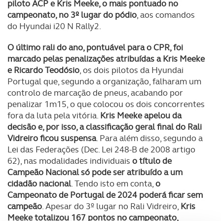
piloto ACP e Kris Meeke, o mais pontuado no
campeonato, no 3º lugar do pódio
, aos comandos
do Hyundai i20 N Rally2.
O último rali do ano, pontuável para o CPR, foi
marcado pelas penalizações atribuídas a Kris Meeke
e Ricardo Teodósio
, os dois pilotos da Hyundai
Portugal que, segundo a organização, falharam um
controlo de marcação de pneus, acabando por
penalizar 1m15, o que colocou os dois concorrentes
fora da luta pela vitória.
Kris Meeke apelou da
decisão e, por isso, a classificação geral final do Rali
Vidreiro ficou suspensa
. Para além disso, segundo a
Lei das Federações (Dec. Lei 248-B de 2008 artigo
62), nas modalidades individuais
o título de
Campeão Nacional só pode ser atribuído a um
cidadão nacional
. Tendo isto em conta,
o
Campeonato de Portugal de 2024 poderá ficar sem
campeão
. Apesar do 3º lugar no Rali Vidreiro,
Kris
Meeke totalizou 167 pontos no campeonato,