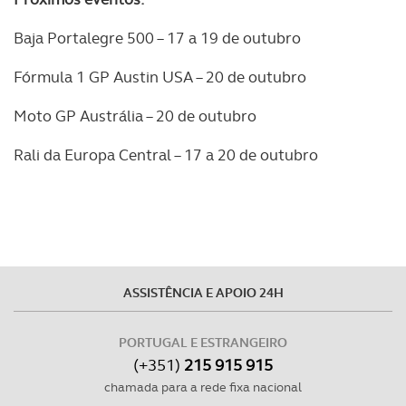
Baja Portalegre 500 – 17 a 19 de outubro
Realçamos que o bloqueio de certo tipo de Cookies e
tecnologias similares pode ter impacto na sua
Fórmula 1 GP Austin USA – 20 de outubro
experiência de navegação no Website e nos serviços
disponibilizados.
Moto GP Austrália – 20 de outubro
Consulte a política de cookies do site.
Rali da Europa Central – 17 a 20 de outubro
ASSISTÊNCIA E APOIO 24H
PORTUGAL E ESTRANGEIRO
(+351)
215 915 915
chamada para a rede fixa nacional