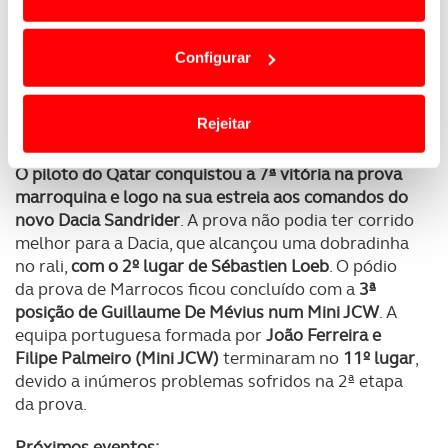
Em alguns casos, a utilização destas tecnologias
Racing Team o título de equipas no
campeonato FIA
dependem do seu consentimento, definindo nesses
da Europa de Ralis
. A vitória no Rali da Silésia,
Configurar
pertenceu a Andrea Mabellini num Skoda Fabia.
termos e a todo o tempo as suas preferências e limitando
o acesso a informações durante a navegação no
Nasser Al Attiyah vence Rali de Marrocos na estreia
Website.
Rejeitar
do Dacia Sandrider
Usamos cookies para melhorar a sua experiência digital,
O piloto do Qatar conquistou a 7ª vitória na prova
personalizar conteúdos e anúncios, para lhe proporcionar
marroquina e logo na sua estreia aos comandos do
funcionalidades de redes sociais, bem como para
novo Dacia Sandrider
. A prova não podia ter corrido
analisar dados de navegação no nosso website.
melhor para a Dacia, que alcançou uma dobradinha
no rali,
com o 2º lugar de Sébastien Loeb
. O pódio
Adicionalmente partilhamos informação, relativa à sua
da prova de Marrocos ficou concluído com a
3ª
utilização do nosso site de publicidade e de análise, com
posição de Guillaume De Mévius num Mini JCW
. A
parceiros e organizações na UE e em países terceiros.
equipa portuguesa formada por
João Ferreira e
Filipe Palmeiro (Mini JCW)
terminaram no
11º lugar
,
O ACP garantirá que as transferências internacionais de
devido a inúmeros problemas sofridos na 2ª etapa
dados pessoais serão realizadas apenas com o seu
da prova.
consentimento e quando tal se afigure estritamente
Próximos eventos:
necessário no contexto dos serviços a prestar.