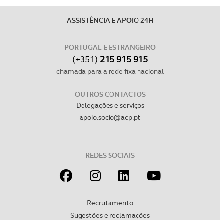
O ACP garantirá que as transferências internacionais de
dados pessoais serão realizadas apenas com o seu
ASSISTÊNCIA E APOIO 24H
consentimento e quando tal se afigure estritamente
necessário no contexto dos serviços a prestar.
PORTUGAL E ESTRANGEIRO
(+351)
215 915 915
Realçamos que o bloqueio de certo tipo de Cookies e
chamada para a rede fixa nacional
tecnologias similares pode ter impacto na sua
experiência de navegação no Website e nos serviços
OUTROS CONTACTOS
disponibilizados.
Delegações e serviços
apoio.socio@acp.pt
Consulte a política de cookies do site.
REDES SOCIAIS
Recrutamento
Sugestões e reclamações