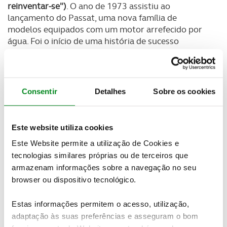
reinventar-se")
. O ano de 1973 assistiu ao
lançamento do Passat, uma nova família de
modelos equipados com um motor arrefecido por
água. Foi o início de uma história de sucesso
mundial que continua até aos dias de hoje. Para
assinalar este marco, vão estar expostos em Essen
cinco Passat, escolhidos especialmente para o
efeito, onde se inclui o Variant B1 que é o modelo
Consentir
Detalhes
Sobre os cookies
mais antigo do mundo.
Newsletter Revista
Este website utiliza cookies
Receba as novidades do mundo automóvel e
Este Website permite a utilização de Cookies e
do universo ACP.
tecnologias similares próprias ou de terceiros que
armazenam informações sobre a navegação no seu
SUBSCREVER
browser ou dispositivo tecnológico.
Estas informações permitem o acesso, utilização,
Há 50 anos, o Passat representou o início de uma
adaptação às suas preferências e asseguram o bom
nova era para a tecnologia automóvel
. O designer