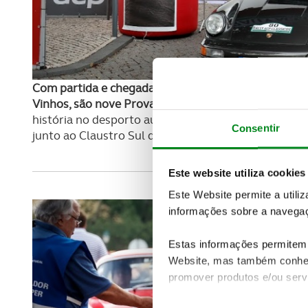
Com partida e chegada no concelho de Mafra e pas
Vinhos, são nove Provas Especiais de Classificação 
história no desporto automóvel nacional, como o Gra
Consentir
junto ao Claustro Sul do Palácio Nacional de Mafra,
Este website utiliza cookies
Este Website permite a utili
informações sobre a navegaç
Estas informações permitem 
Website, mas também conhec
promover produtos e/ou serv