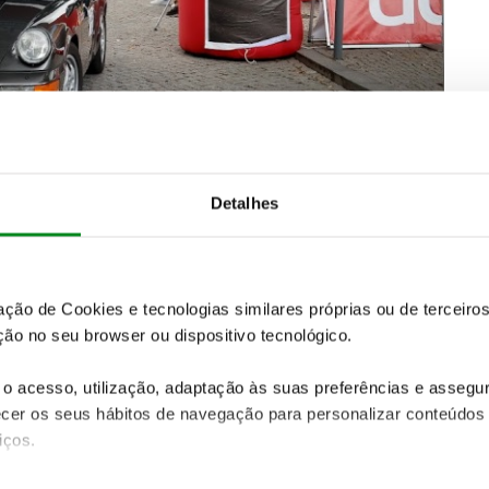
sagens por Sobral de Monte Agraço e Arruda dos
(PEC) de Regularidade
, com passagem por locais com
dil ou Sobral de Abelheira. A partida vai ser dada
Detalhes
 às 10h00 de sábado.
zação de Cookies e tecnologias similares próprias ou de tercei
ão no seu browser ou dispositivo tecnológico.
o acesso, utilização, adaptação às suas preferências e asseg
er os seus hábitos de navegação para personalizar conteúdos
iços.