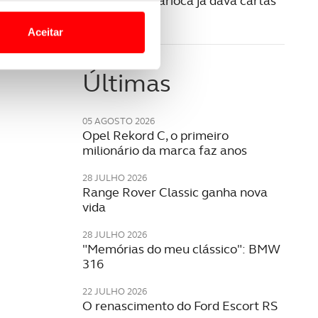
Volvo PV36 Carioca já dava cartas
o nesses termos e a todo o
na segurança
site.
Aceitar
 para lhe proporcionar
site.
Últimas
e e de análise, com parceiros
05 AGOSTO 2026
Opel Rekord C, o primeiro
milionário da marca faz anos
apenas com o seu
estar.
28 JULHO 2026
Range Rover Classic ganha nova
vida
 na sua experiência de
28 JULHO 2026
"Memórias do meu clássico": BMW
316
22 JULHO 2026
O renascimento do Ford Escort RS