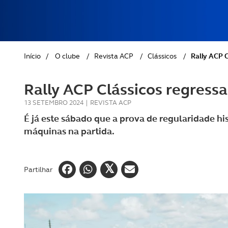
REVISTA ACP
PETS
SOBRE O ACP SEGUROS
CLÁSSICOS
Início
/
O clube
/
Revista ACP
/
Clássicos
/
Rally ACP C
GOLFE
Rally ACP Clássicos regressa
AUTOCARAVANISMO
13 SETEMBRO 2024
|
REVISTA ACP
É já este sábado que a prova de regularidade hi
máquinas na partida.
Partilhar