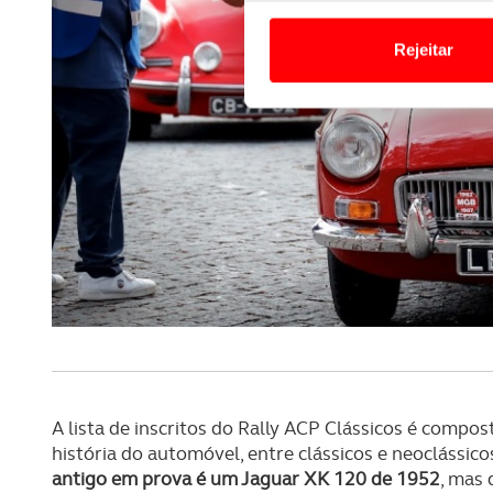
Em alguns casos, a utilizaç
tempo as suas preferências 
Rejeitar
Usamos cookies para melhorar
funcionalidades de redes so
Adicionalmente partilhamos i
e organizações na UE e em p
O ACP garantirá que as tran
consentimento e quando tal s
Realçamos que o bloqueio de 
navegação no Website e nos 
Consulte a política de cookie
A lista de inscritos do Rally ACP Clássicos é compo
história do automóvel, entre clássicos e neoclássico
antigo em prova é um Jaguar XK 120 de 1952
, mas 