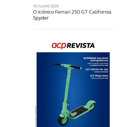
16 JULHO 2026
O icónico Ferrari 250 GT California
Spyder
Rev
202