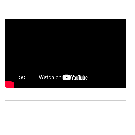
O ACP garantirá que as transferências internacionais de
dados pessoais serão realizadas apenas com o seu
consentimento e quando tal se afigure estritamente
necessário no contexto dos serviços a prestar.
Realçamos que o bloqueio de certo tipo de Cookies e
tecnologias similares pode ter impacto na sua
experiência de navegação no Website e nos serviços
disponibilizados.
Consulte a política de cookies do site.