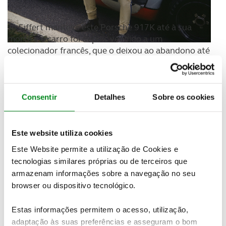
Jo Siffert manteve este Porsche 917K até à sua
morte e o carro foi depois vendido a um
colecionador francês, que o deixou ao abandono até
2001, ano em que foi encontrado num armazém.
Sujeito a um restauro intensivo na Suíça, o Porsche
917K vai estar agora disponível em leilão, com data
Consentir
Detalhes
Sobre os cookies
e local ainda por confirmar. A
Gooding & Company
estima que preço poderá chegar aos 16 milhões de
dólares, ou seja, cerca de 14 milhões de euros.
Este website utiliza cookies
Este Website permite a utilização de Cookies e
tecnologias similares próprias ou de terceiros que
armazenam informações sobre a navegação no seu
browser ou dispositivo tecnológico.
Estas informações permitem o acesso, utilização,
adaptação às suas preferências e asseguram o bom