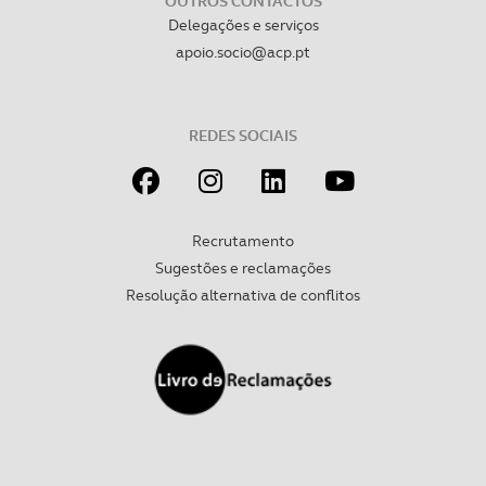
OUTROS CONTACTOS
Delegações e serviços
Realçamos que o bloqueio de certo tipo de Cookies e
apoio.socio@acp.pt
tecnologias similares pode ter impacto na sua
experiência de navegação no Website e nos serviços
disponibilizados.
REDES SOCIAIS
Consulte a política de cookies do site.
Recrutamento
Sugestões e reclamações
Resolução alternativa de conflitos