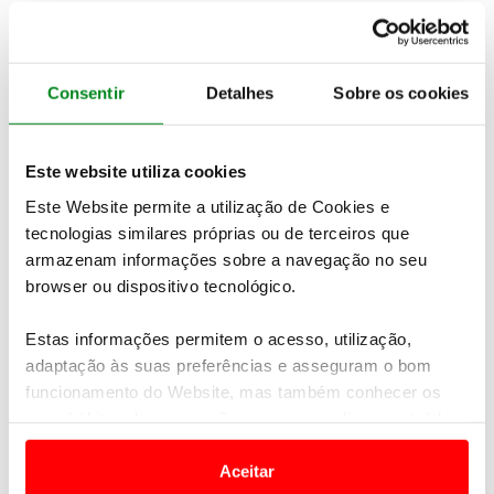
O lançamento deste
primeiro veículo movido com
um motor próprio para uso industrial e comercial
aconteceu dois anos depois do nascimento da
marca - a 24 de dezembro de 1898
– altura em que
Consentir
Detalhes
Sobre os cookies
Louis Renault então um jovem de 21 anos, recém-
chegado do exército, colocou na rua a sua
Voiturette A um carro que construiu
Este website utiliza cookies
artesanalmente na garagem da casa dos seus pais,
Este Website permite a utilização de Cookies e
usando como base um tricíclo De Dion-Bouton.
tecnologias similares próprias ou de terceiros que
armazenam informações sobre a navegação no seu
browser ou dispositivo tecnológico.
Estas informações permitem o acesso, utilização,
adaptação às suas preferências e asseguram o bom
funcionamento do Website, mas também conhecer os
seus hábitos de navegação para personalizar conteúdos
e anúncios de modo a promover produtos e/ou serviços.
Aceitar